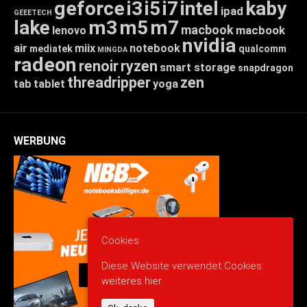
geforce
i3
i5
i7
intel
kaby
ipad
GEEETECH
lake
m3
m5
m7
macbook
macbook
lenovo
nvidia
air
miix
notebook
mediatek
qualcomm
MINGDA
radeon
renoir
ryzen
smart storage
snapdragon
threadripper
zen
tab
tablet
yoga
WERBUNG
Cookies
Diese Website verwendet Cookies:
weiteres hier.