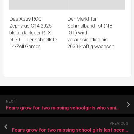
Das Asus ROG
Der Markt für
Zephyrus G14 2026
Schmalband-Iot (NB-
bleibt dank der RTX
IOT) wird
5070 Ti der schnellste
voraussichtlich bis
14-Zoll Gamer
2030 kräftig wachsen
NEXT
Fears grow for two missing schoolgirls who vanished in their uniforms 24 hours ago as cops reveal last sighting
PREVIOUS
Fears grow for two missing school girls last seen wearing uniforms as police launch urgent appeal