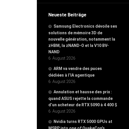
Neueste Beiträge
Samsung Electronics dévoile ses
solutions de mémoire 3D de
nouvelle génération, notamment la
zHBM, la zNAND-O et la V10 BV-
NAND
6. August 2026
ARM va vendre des puces
dédiées à l’IA agentique
6. August 2026
Annulation et hausse des prix :
quand ASUS rejette la commande
d’un acheteur de RTX 5090 à 4 400 $
6. August 2026
Nvidia turns RTX 5000 GPUs at
MSRP into one of QuakeCon’s