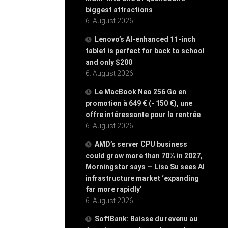
biggest attractions
6. August 2026
Lenovo’s AI-enhanced 11-inch
tablet is perfect for back to school
and only $200
6. August 2026
Le MacBook Neo 256 Go en
promotion à 649 € (- 150 €), une
offre intéressante pour la rentrée
6. August 2026
AMD’s server CPU business
could grow more than 70% in 2027,
Morningstar says — Lisa Su sees AI
infrastructure market ‘expanding
far more rapidly’
6. August 2026
SoftBank: Baisse du revenu au