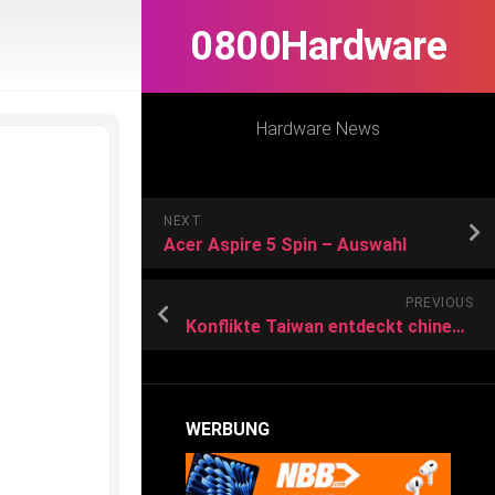
0800Hardware
Hardware News
NEXT
Acer Aspire 5 Spin – Auswahl
PREVIOUS
Konflikte Taiwan entdeckt chinesischen Ballon vor eigener Küste
WERBUNG