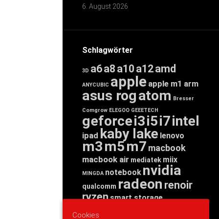
6. August 2026
Schlagwörter
a6
a8
a10
a12
amd
3D
apple
apple m1
arm
ANYCUBIC
asus rog
atom
Bresser
Comgrow
ELEGOO
GEEETECH
geforce
i3
i5
i7
intel
kaby lake
ipad
lenovo
m3
m5
m7
macbook
macbook air
miix
mediatek
nvidia
notebook
MINGDA
radeon
renoir
qualcomm
ryzen
smart storage
tab
tablet
snapdragon
Cookies