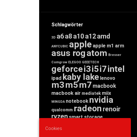
Schlagwörter
a6
a8
a10
a12
amd
3D
apple
apple m1
arm
ANYCUBIC
asus rog
atom
Bresser
Comgrow
ELEGOO
GEEETECH
geforce
i3
i5
i7
intel
kaby lake
ipad
lenovo
m3
m5
m7
macbook
macbook air
miix
mediatek
nvidia
notebook
MINGDA
radeon
renoir
qualcomm
ryzen
smart storage
tab
tablet
snapdragon
Cookies
threadripper
zen
yoga