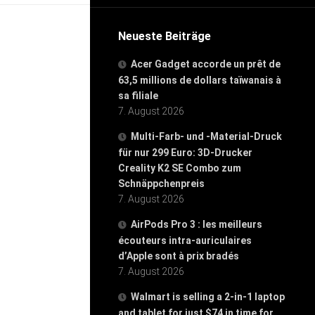
Neueste Beiträge
Acer Gadget accorde un prêt de
63,5 millions de dollars taïwanais à
sa filiale
7. August 2026
Multi-Farb- und -Material-Druck
für nur 299 Euro: 3D-Drucker
Creality K2 SE Combo zum
Schnäppchenpreis
7. August 2026
AirPods Pro 3 : les meilleurs
écouteurs intra-auriculaires
d’Apple sont à prix bradés
7. August 2026
Walmart is selling a 2-in-1 laptop
and tablet for just $74 in time for