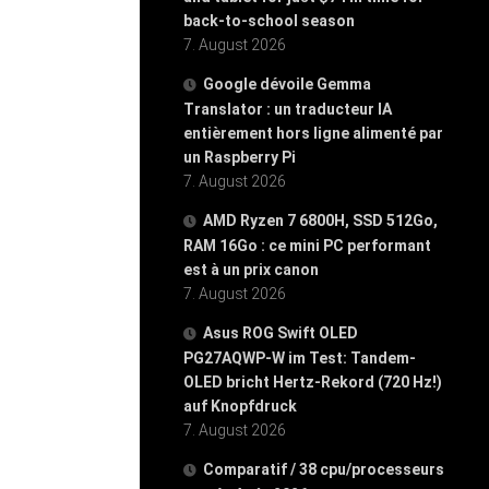
back-to-school season
7. August 2026
Google dévoile Gemma
Translator : un traducteur IA
entièrement hors ligne alimenté par
un Raspberry Pi
7. August 2026
AMD Ryzen 7 6800H, SSD 512Go,
RAM 16Go : ce mini PC performant
est à un prix canon
7. August 2026
Asus ROG Swift OLED
PG27AQWP-W im Test: Tandem-
OLED bricht Hertz-Rekord (720 Hz!)
auf Knopfdruck
7. August 2026
Comparatif / 38 cpu/processeurs