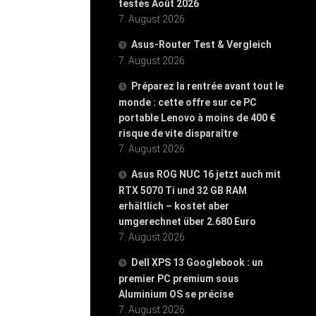
testés Août 2026
7. August 2026
Asus-Router Test & Vergleich
7. August 2026
Préparez la rentrée avant tout le
monde : cette offre sur ce PC
portable Lenovo à moins de 400 €
risque de vite disparaître
7. August 2026
Asus ROG NUC 16 jetzt auch mit
RTX 5070 Ti und 32 GB RAM
erhältlich – kostet aber
umgerechnet über 2.680 Euro
7. August 2026
Dell XPS 13 Googlebook : un
premier PC premium sous
Aluminium OS se précise
7. August 2026