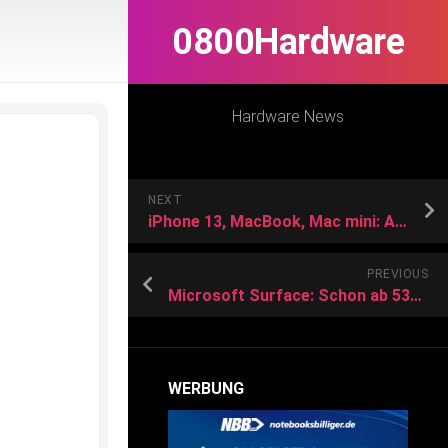
0800Hardware
Hardware News
NEXT
iPhone 13, MacBook, Mac mini: Apple-Preissturz bei Amazon
PREVIOUS
Microsoft Surface: Schon ab 533 Euro im Sonntagsangebot bei Amazon
WERBUNG