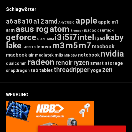
Schlagwörter
apple
a6
a8
a10
a12
amd
apple m1
ANYCUBIC
asus rog
atom
arm
Bresser
ELEGOO
GEEETECH
geforce
i3
i5
i7
intel
kaby
ipad
GIANTARM
lake
m3
m5
m7
macbook
lenovo
LABISTS
nvidia
macbook air
miix
notebook
mediatek
MINGDA
radeon
renoir
ryzen
smart storage
qualcomm
threadripper
zen
tab
tablet
yoga
snapdragon
WERBUNG