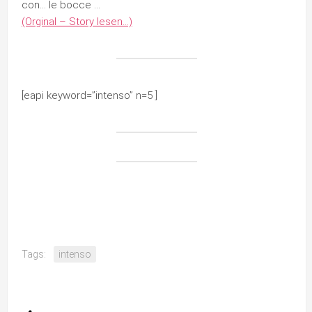
con… le bocce …
(Orginal – Story lesen…)
[eapi keyword=”intenso” n=5 ]
Tags:
intenso