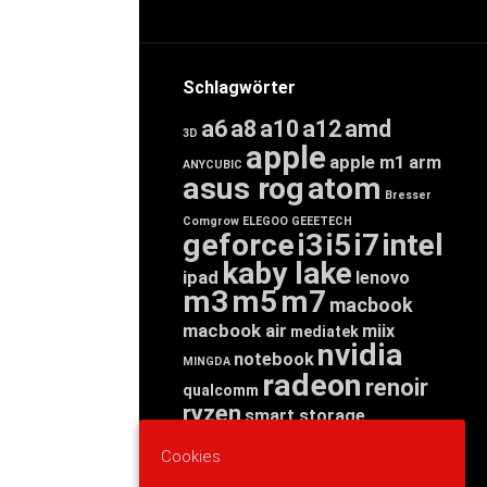
Schlagwörter
a6
a8
a10
a12
amd
3D
apple
apple m1
arm
ANYCUBIC
asus rog
atom
Bresser
Comgrow
ELEGOO
GEEETECH
geforce
i3
i5
i7
intel
kaby lake
ipad
lenovo
m3
m5
m7
macbook
macbook air
miix
mediatek
nvidia
notebook
MINGDA
radeon
renoir
qualcomm
ryzen
smart storage
tab
tablet
snapdragon
Cookies
threadripper
zen
yoga