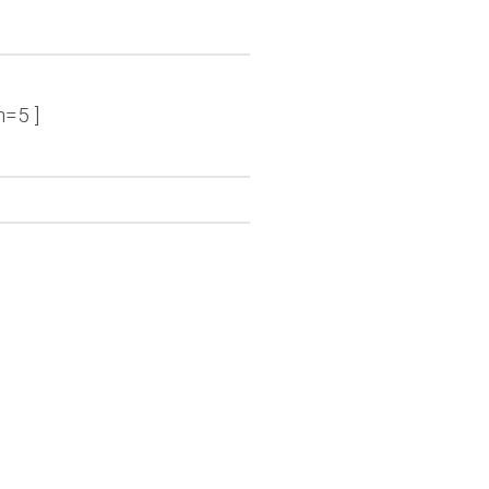
n=5 ]