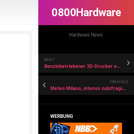
0800Hardware
Hardware News
NEXT
Benzinbetriebener 3D-Drucker ermöglicht den 3D-Druck auch ohne Stromanschluss
PREVIOUS
Meteo Milano, intenso nubifragio ieri sera. Pasqua e Pasquetta, nuovi temporali
WERBUNG