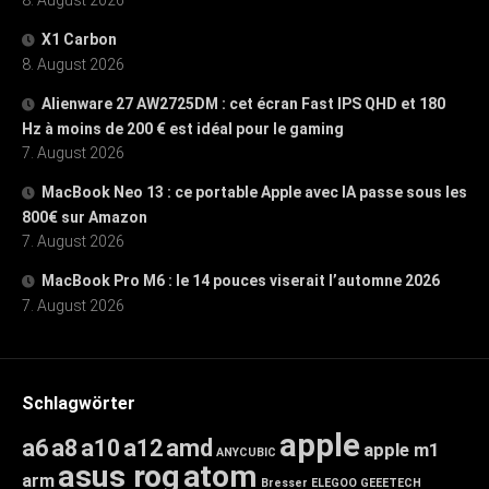
X1 Carbon
8. August 2026
Alienware 27 AW2725DM : cet écran Fast IPS QHD et 180
Hz à moins de 200 € est idéal pour le gaming
7. August 2026
MacBook Neo 13 : ce portable Apple avec IA passe sous les
800€ sur Amazon
7. August 2026
MacBook Pro M6 : le 14 pouces viserait l’automne 2026
7. August 2026
Schlagwörter
apple
a6
a8
a10
a12
amd
apple m1
ANYCUBIC
asus rog
atom
arm
Bresser
ELEGOO
GEEETECH