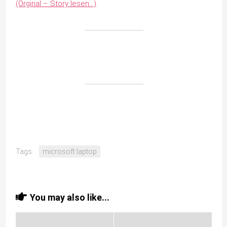
(Orginal – Story lesen…)
Tags:
microsoft laptop
You may also like...