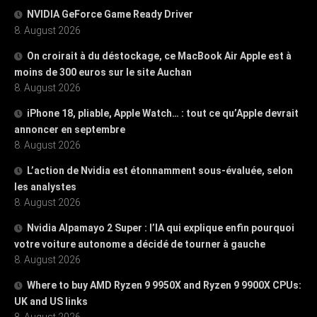
NVIDIA GeForce Game Ready Driver
8. August 2026
On croirait à du déstockage, ce MacBook Air Apple est à
moins de 300 euros sur le site Auchan
8. August 2026
iPhone 18, pliable, Apple Watch… : tout ce qu’Apple devrait
annoncer en septembre
8. August 2026
L’action de Nvidia est étonnamment sous-évaluée, selon
les analystes
8. August 2026
Nvidia Alpamayo 2 Super : l’IA qui explique enfin pourquoi
votre voiture autonome a décidé de tourner à gauche
8. August 2026
Where to buy AMD Ryzen 9 9950X and Ryzen 9 9900X CPUs:
UK and US links
8. August 2026