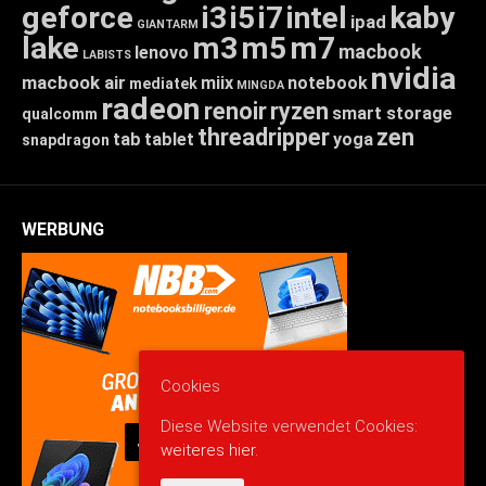
geforce
i3
i5
i7
intel
kaby
ipad
GIANTARM
lake
m3
m5
m7
macbook
lenovo
LABISTS
nvidia
macbook air
miix
notebook
mediatek
MINGDA
radeon
renoir
ryzen
smart storage
qualcomm
threadripper
zen
tab
tablet
yoga
snapdragon
WERBUNG
Cookies
Diese Website verwendet Cookies:
weiteres hier.