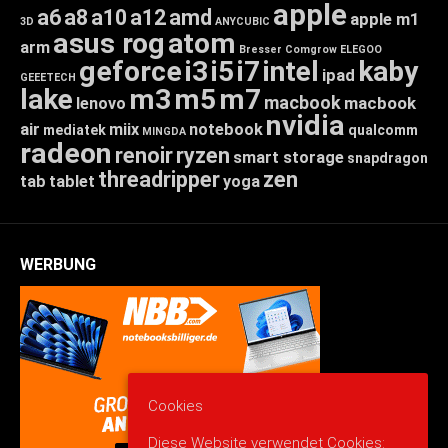
apple
a6
a8
a10
a12
amd
apple m1
3D
ANYCUBIC
asus rog
atom
arm
Bresser
Comgrow
ELEGOO
geforce
i3
i5
i7
intel
kaby
ipad
GEEETECH
lake
m3
m5
m7
macbook
macbook
lenovo
nvidia
air
miix
notebook
mediatek
qualcomm
MINGDA
radeon
renoir
ryzen
smart storage
snapdragon
threadripper
zen
tab
tablet
yoga
WERBUNG
Cookies
Diese Website verwendet Cookies: