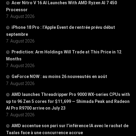
Acer Nitro V 16 AI Launches With AMD Ryzen AI 7 450
Processor
7. August 2026
iPhone 18 Pro : l’Apple Event de rentrée prévu début
septembre
7. August 2026
Prediction: Arm Holdings Will Trade at This Price in 12
Months
7. August 2026
GeForce NOW : au moins 26 nouveautés en août
7. August 2026
AMD launches Threadripper Pro 9000 WX-series CPUs with
up to 96 Zen 5 cores for $11,699 — Shimada Peak and Radeon
AI Pro R9700 arrive on July 23
7. August 2026
AMD accentue son pari sur l’inférence IA avec le rachat de
Taalas face à une concurrence accrue