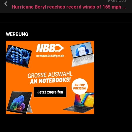
PREVIOUS
Hurricane Beryl reaches record winds of 165 mph as the powerful storm barrels toward Jamaica
WERBUNG