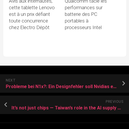
Avis aux internautes,
Qualcomm tacle les
cette tablette Lenovo
performances sur
est à un prix défiant
batterie des PC
toute concurrence
portables à
chez Electro Dépôt
processeurs Intel
NEXT
Probleme bei N1x?: Ein Designfehler soll Nvidias eigenen PC-Chip verzögern
PREVIOUS
It’s not just chips — Taiwan’s role in the AI supply chain is massive