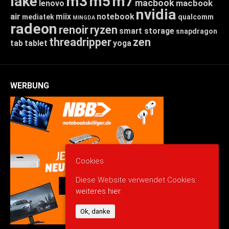
lake
m3
m5
m7
macbook
macbook
lenovo
nvidia
air
miix
notebook
mediatek
qualcomm
MINGDA
radeon
renoir
ryzen
smart storage
snapdragon
threadripper
zen
tab
tablet
yoga
WERBUNG
Cookies
Diese Website verwendet Cookies:
weiteres hier.
Ok, danke