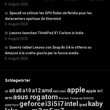
6. August 2026
SpaceX va utiliser les GPU Rubin de Nvidia pour les
datacenters spatiaux de Starmind
6. August 2026
Lenovo launches ThinkPad X1 Carbon in India
6. August 2026
Questo tablet Lenovo con Snap 8s G4 in offerta su
Amazon è la scelta giusta per la fascia media
6. August 2026
Schlagwörter
apple
a6
a8
a10
a12
amd
apple m1
3D
ANYCUBIC
asus rog
atom
arm
Bresser
Comgrow
ELEGOO
geforce
i3
i5
i7
intel
kaby
ipad
GEEETECH