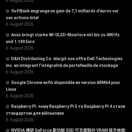
6. August 2026
SoftBank engrange un gain de 7,1 milliards d’euros sur
ses actions Intel
6. August 2026
Asus bringt starke 4K-OLED-Monitore mit bis zu 480 Hz
und 1.149 Euro
6. August 2026
D&H Distributing Co. élargit son offre Dell Technologies
Inc. en intégrant l’intégralité du portefeuille de stockage
6. August 2026
Google Chrome enfin disponible en version ARM64 pour
Linux
6. August 2026
Raspberry Pi: чому Raspberry Pi 5 та Raspberry Pi 4 стали
стандартом для військових
6. August 2026
NVIDIA 傳研 GeForce 新功能 SSD 可充當額外 VRAM 提升效能