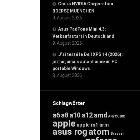
Cours NVIDIA Corporation
BOERSE MUENCHEN
9. August 2026
Asus PadFone Mini 4.3:
Verkaufsstart in Deutschland
9. August 2026
J’ai testé le Dell XPS 14 (2026) :
je n’ai jamais autant aimé un PC
portable Windows
8. August 2026
Schlagwörter
a6
a8
a10
a12
amd
ANYCUBIC
apple
apple m1
arm
asus rog
atom
Bresser