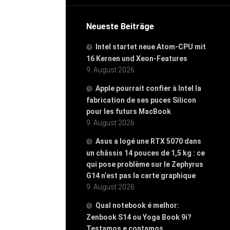
Neueste Beiträge
Intel startet neue Atom-CPU mit
16 Kernen und Xeon-Features
9. August 2026
Apple pourrait confier à Intel la
fabrication de ses puces Silicon
pour les futurs MacBook
9. August 2026
Asus a logé une RTX 5070 dans
un châssis 14 pouces de 1,5 kg : ce
qui pose problème sur le Zephyrus
G14 n’est pas la carte graphique
9. August 2026
Qual notebook é melhor:
Zenbook S14 ou Yoga Book 9i?
Testamos e contamos