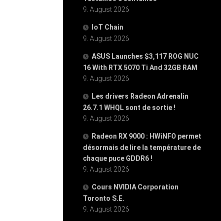
9. August 2026
IoT Chain
9. August 2026
ASUS Launches $3,117 ROG NUC
16 With RTX 5070 Ti And 32GB RAM
9. August 2026
Les drivers Radeon Adrenalin
26.7.1 WHQL sont de sortie !
9. August 2026
Radeon RX 9000 : HWiNFO permet
désormais de lire la température de
chaque puce GDDR6 !
9. August 2026
Cours NVIDIA Corporation
Toronto S.E.
9. August 2026