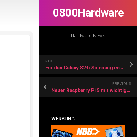
0800Hardware
Hardware News
NEXT
Für das Galaxy S24: Samsung enthüllt neuen Top-Prozessor
PREVIOUS
Neuer Raspberry Pi 5 mit wichtigen Verbesserungen
WERBUNG