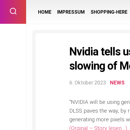
Skip
to
HOME
IMPRESSUM
SHOPPING-HERE
content
Nvidia tells u
slowing of M
6. Oktober 2023
NEWS
“NVIDIA will be using ge
DLSS paves the way, by r
generating more pixels w
(Orginal – Story lesen…)