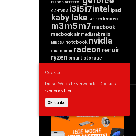
geforce
ELEGOO
GEEETECH
i3
i5
i7
intel
ipad
GIANTARM
kaby lake
lenovo
LABISTS
m3
m5
m7
macbook
macbook air
miix
mediatek
nvidia
notebook
MINGDA
radeon
renoir
qualcomm
ryzen
smart storage
tab
tablet
snapdragon
threadripper
zen
yoga
Cookies
Diese Website verwendet Cookies:
weiteres hier.
WERBUNG
Ok, danke