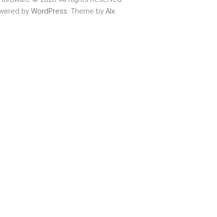
wered by
WordPress
. Theme by
Alx
.