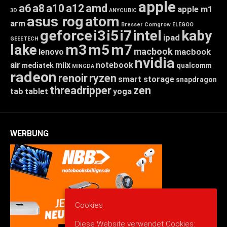
apple
a6
a8
a10
a12
amd
apple m1
3D
ANYCUBIC
asus rog
atom
arm
Bresser
Comgrow
ELEGOO
geforce
i3
i5
i7
intel
kaby
ipad
GEEETECH
lake
m3
m5
m7
macbook
macbook
lenovo
nvidia
air
miix
notebook
mediatek
qualcomm
MINGDA
radeon
renoir
ryzen
smart storage
snapdragon
threadripper
zen
tab
tablet
yoga
WERBUNG
Cookies
Diese Website verwendet Cookies: