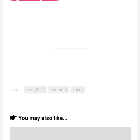
Tags:
ces 2017
ces asia
mwc
You may also like...