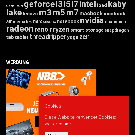
geforce
i3
i5
i7
intel
kaby
ipad
GEEETECH
lake
m3
m5
m7
macbook
macbook
lenovo
nvidia
air
miix
notebook
mediatek
qualcomm
MINGDA
radeon
renoir
ryzen
smart storage
snapdragon
threadripper
zen
tab
tablet
yoga
WERBUNG
Cookies
Diese Website verwendet Cookies:
weiteres hier.