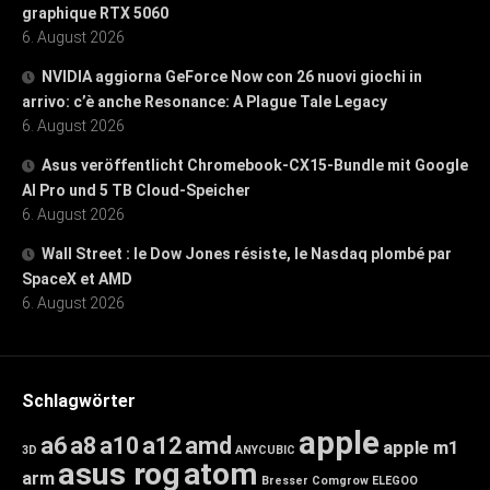
graphique RTX 5060
6. August 2026
NVIDIA aggiorna GeForce Now con 26 nuovi giochi in
arrivo: c’è anche Resonance: A Plague Tale Legacy
6. August 2026
Asus veröffentlicht Chromebook-CX15-Bundle mit Google
AI Pro und 5 TB Cloud-Speicher
6. August 2026
Wall Street : le Dow Jones résiste, le Nasdaq plombé par
SpaceX et AMD
6. August 2026
Schlagwörter
apple
a6
a8
a10
a12
amd
apple m1
3D
ANYCUBIC
asus rog
atom
arm
Bresser
Comgrow
ELEGOO