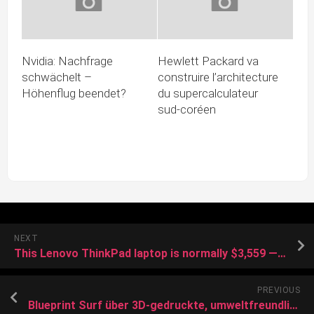
Nvidia: Nachfrage
Hewlett Packard va
schwächelt –
construire l’architecture
Höhenflug beendet?
du supercalculateur
sud-coréen
NEXT
This Lenovo ThinkPad laptop is normally $3,559 — today it’s $1,673
PREVIOUS
Blueprint Surf über 3D-gedruckte, umweltfreundliche Surfboards