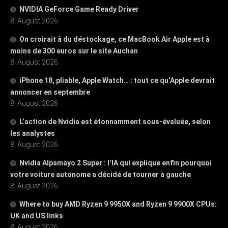
NVIDIA GeForce Game Ready Driver
8. August 2026
On croirait à du déstockage, ce MacBook Air Apple est à
moins de 300 euros sur le site Auchan
8. August 2026
iPhone 18, pliable, Apple Watch… : tout ce qu’Apple devrait
annoncer en septembre
8. August 2026
L’action de Nvidia est étonnamment sous-évaluée, selon
les analystes
8. August 2026
Nvidia Alpamayo 2 Super : l’IA qui explique enfin pourquoi
votre voiture autonome a décidé de tourner à gauche
8. August 2026
Where to buy AMD Ryzen 9 9950X and Ryzen 9 9900X CPUs:
UK and US links
8. August 2026