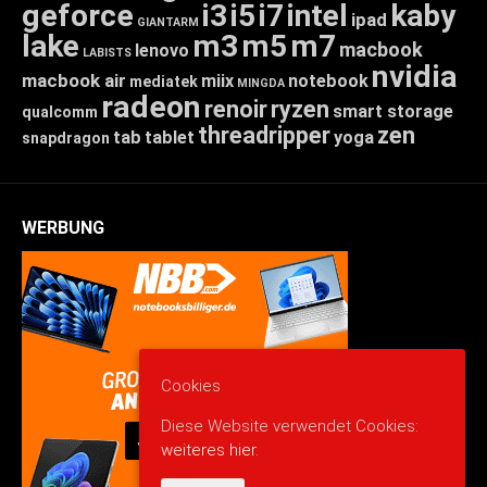
geforce
i3
i5
i7
intel
kaby
ipad
GIANTARM
lake
m3
m5
m7
macbook
lenovo
LABISTS
nvidia
macbook air
miix
notebook
mediatek
MINGDA
radeon
renoir
ryzen
smart storage
qualcomm
threadripper
zen
tab
tablet
yoga
snapdragon
WERBUNG
Cookies
Diese Website verwendet Cookies:
weiteres hier.