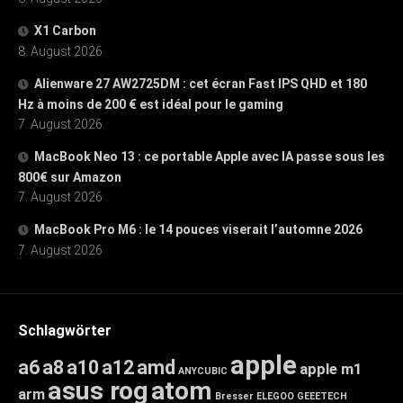
X1 Carbon
8. August 2026
Alienware 27 AW2725DM : cet écran Fast IPS QHD et 180
Hz à moins de 200 € est idéal pour le gaming
7. August 2026
MacBook Neo 13 : ce portable Apple avec IA passe sous les
800€ sur Amazon
7. August 2026
MacBook Pro M6 : le 14 pouces viserait l’automne 2026
7. August 2026
Schlagwörter
apple
a6
a8
a10
a12
amd
apple m1
ANYCUBIC
asus rog
atom
arm
Bresser
ELEGOO
GEEETECH