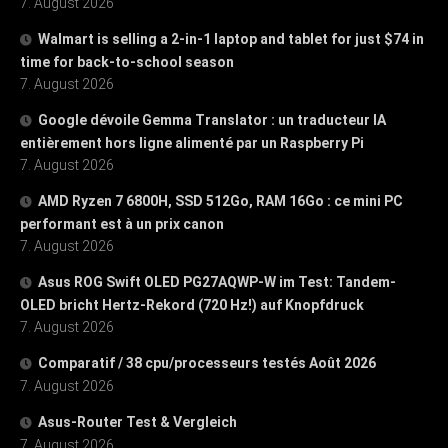
7. August 2026
Walmart is selling a 2-in-1 laptop and tablet for just $74 in
time for back-to-school season
7. August 2026
Google dévoile Gemma Translator : un traducteur IA
entièrement hors ligne alimenté par un Raspberry Pi
7. August 2026
AMD Ryzen 7 6800H, SSD 512Go, RAM 16Go : ce mini PC
performant est à un prix canon
7. August 2026
Asus ROG Swift OLED PG27AQWP-W im Test: Tandem-
OLED bricht Hertz-Rekord (720 Hz!) auf Knopfdruck
7. August 2026
Comparatif / 38 cpu/processeurs testés Août 2026
7. August 2026
Asus-Router Test & Vergleich
7. August 2026