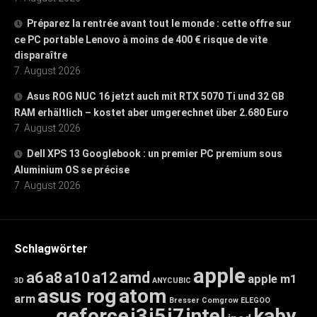
Préparez la rentrée avant tout le monde : cette offre sur
ce PC portable Lenovo à moins de 400 € risque de vite
disparaître
7. August 2026
Asus ROG NUC 16 jetzt auch mit RTX 5070 Ti und 32 GB
RAM erhältlich – kostet aber umgerechnet über 2.680 Euro
7. August 2026
Dell XPS 13 Googlebook : un premier PC premium sous
Aluminium OS se précise
7. August 2026
Schlagwörter
apple
a6
a8
a10
a12
amd
apple m1
3D
ANYCUBIC
asus rog
atom
arm
Bresser
Comgrow
ELEGOO
geforce
i3
i5
i7
intel
kaby