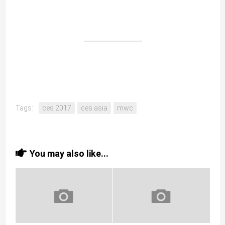
Tags:
ces 2017
ces asia
mwc
You may also like...