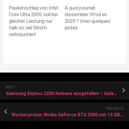
Paukenschlag von Intel:
À quoi pourrait
Core Ultra 200S soll bei
ressembler l’iPod en
gleicher Leistung nur
2025 ? Voici quelques
halb so viel Strom
pistes
verbrauchen!
NEXT
Samsung Exynos 2200 Release ausgefallen – Galaxy S22 Serie in Gefahr?
PREVIOUS
Wucherpreise: Nvidia GeForce RTX 3080 mit 12 GB startet ab 1400 Euro