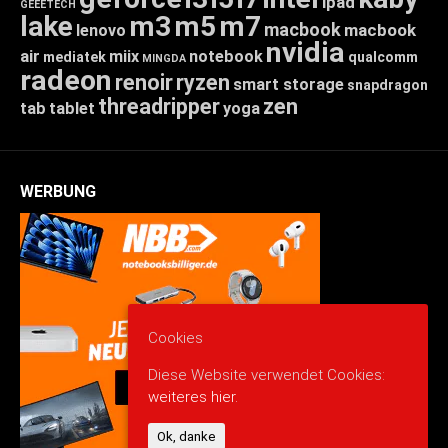
ipad
GEEETECH
lake
m3
m5
m7
macbook
macbook
lenovo
nvidia
air
miix
notebook
mediatek
qualcomm
MINGDA
radeon
renoir
ryzen
smart storage
snapdragon
threadripper
zen
tab
tablet
yoga
WERBUNG
Cookies
Diese Website verwendet Cookies:
weiteres hier.
Ok, danke