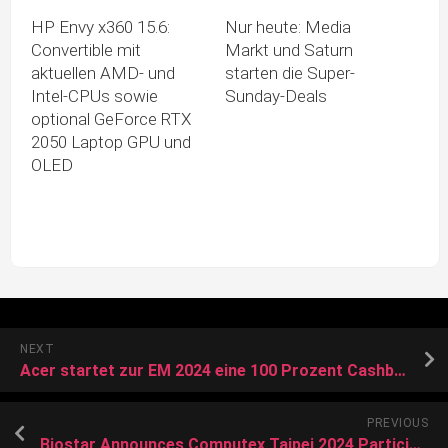
HP Envy x360 15.6:
Nur heute: Media
Convertible mit
Markt und Saturn
aktuellen AMD- und
starten die Super-
Intel-CPUs sowie
Sunday-Deals
optional GeForce RTX
2050 Laptop GPU und
OLED
NEXT
Acer startet zur EM 2024 eine 100 Prozent Cashback Aktion
PREVIOUS
Biostar Announces Computex Taipei 2024 Participation With Exciting New AI Solutions