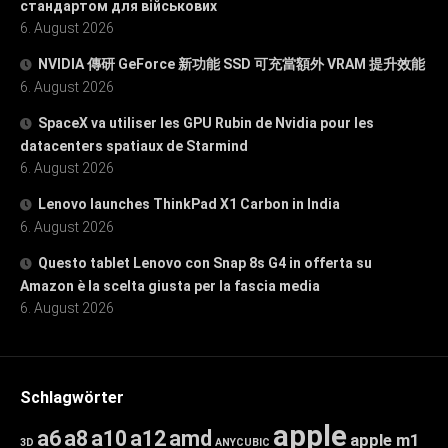
стандартом для військових
6. August 2026
NVIDIA 傳研 GeForce 新功能 SSD 可充當額外 VRAM 提升效能
6. August 2026
SpaceX va utiliser les GPU Rubin de Nvidia pour les
datacenters spatiaux de Starmind
6. August 2026
Lenovo launches ThinkPad X1 Carbon in India
6. August 2026
Questo tablet Lenovo con Snap 8s G4 in offerta su
Amazon è la scelta giusta per la fascia media
6. August 2026
Schlagwörter
apple
a6
a8
a10
a12
amd
apple m1
3D
ANYCUBIC