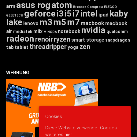
asus rog
atom
arm
Bresser
Comgrow
ELEGOO
geforce
i3
i5
i7
intel
kaby
ipad
GEEETECH
lake
m3
m5
m7
macbook
macbook
lenovo
nvidia
air
miix
notebook
mediatek
qualcomm
MINGDA
radeon
renoir
ryzen
smart storage
snapdragon
threadripper
zen
tab
tablet
yoga
WERBUNG
Cookies
Diese Website verwendet Cookies:
weiteres hier.