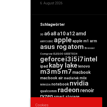
6. August 2026
Schlagwörter
a6
a8
a10
a12
amd
3D
apple
apple m1
arm
ANYCUBIC
asus rog
atom
Bresser
Comgrow
ELEGOO
GEEETECH
geforce
i3
i5
i7
intel
kaby lake
ipad
lenovo
m3
m5
m7
macbook
macbook air
miix
mediatek
nvidia
notebook
MINGDA
radeon
renoir
qualcomm
ryzen
smart storage
tab
tablet
snapdragon
Cookies