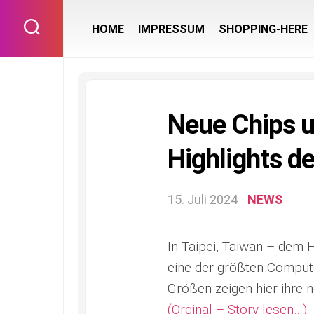
Skip
to
HOME
IMPRESSUM
SHOPPING-HERE
content
Neue Chips u
Highlights 
15. Juli 2024
NEWS
In Taipei, Taiwan – dem H
eine der größten Compute
Größen zeigen hier ihre 
(Orginal – Story lesen…)