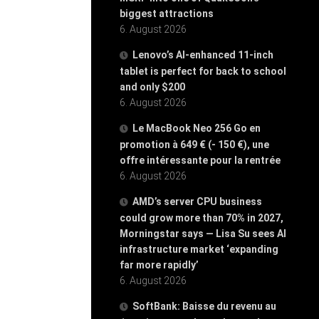
biggest attractions
6. August 2026
Lenovo’s AI-enhanced 11-inch
tablet is perfect for back to school
and only $200
6. August 2026
Le MacBook Neo 256 Go en
promotion à 649 € (- 150 €), une
offre intéressante pour la rentrée
6. August 2026
AMD’s server CPU business
could grow more than 70% in 2027,
Morningstar says — Lisa Su sees AI
infrastructure market ‘expanding
far more rapidly’
6. August 2026
SoftBank: Baisse du revenu au