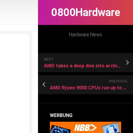
0800Hardware
Hardware News
NEXT
AMD takes a deep dive into architecture for the AI PC chips
PREVIOUS
AMD Ryzen 9000 CPUs run up to 7°C cooler than the current generation
WERBUNG