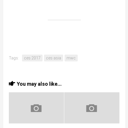
Tags:
ces 2017
ces asia
mwc
You may also like...