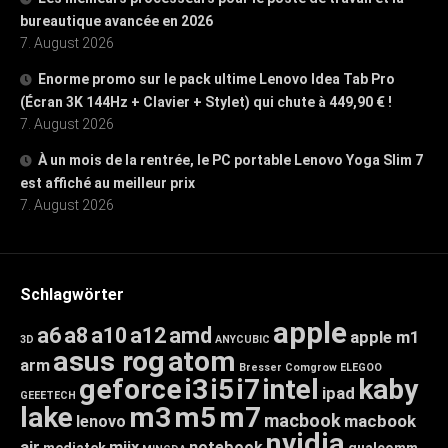
bureautique avancée en 2026
7. August 2026
Enorme promo sur le pack ultime Lenovo Idea Tab Pro
(Écran 3K 144Hz + Clavier + Stylet) qui chute à 449,90 € !
7. August 2026
À un mois de la rentrée, le PC portable Lenovo Yoga Slim 7
est affiché au meilleur prix
7. August 2026
Schlagwörter
apple
a6
a8
a10
a12
amd
apple m1
3D
ANYCUBIC
asus rog
atom
arm
Bresser
Comgrow
ELEGOO
geforce
i3
i5
i7
intel
kaby
ipad
GEEETECH
lake
m3
m5
m7
macbook
macbook
lenovo
nvidia
air
miix
notebook
mediatek
qualcomm