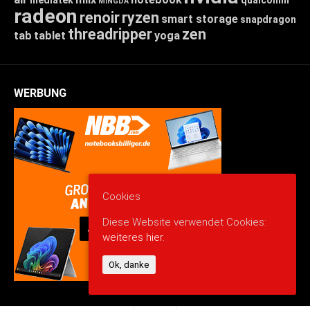
MINGDA
radeon
renoir
ryzen
smart storage
snapdragon
threadripper
zen
tab
tablet
yoga
WERBUNG
Cookies
Diese Website verwendet Cookies:
weiteres hier.
Ok, danke