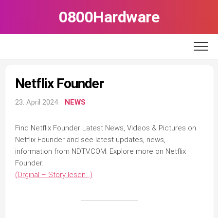
Skip
0800Hardware
to
content
Netflix Founder
23. April 2024
NEWS
Find Netflix Founder Latest News, Videos & Pictures on
Netflix Founder and see latest updates, news,
information from NDTV.COM. Explore more on Netflix
Founder.
(Orginal – Story lesen…)