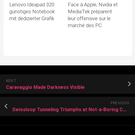
Lenovo Ideapad 320:
Face à Apple, Nvidia et
günstiges Notebook
MediaTek préparent
mit dedizierter Grafik
leur offensive sur le
marché des PC
NEXT
Caravaggio Made Darkness Visible
PREVIOUS
Swissloop Tunneling Triumphs at Not-a-Boring Competition 2024 with Groundhog Beta