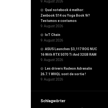
9. August 2026
Qual notebook é melhor:
Zenbook S14 ou Yoga Book 9i?
Testamos e contamos
9. August 2026
IoT Chain
9. August 2026
ASUS Launches $3,117 ROG NUC
16 With RTX 5070 Ti And 32GB RAM
9. August 2026
Les drivers Radeon Adrenalin
26.7.1 WHQL sont de sortie !
9. August 2026
Schlagwörter