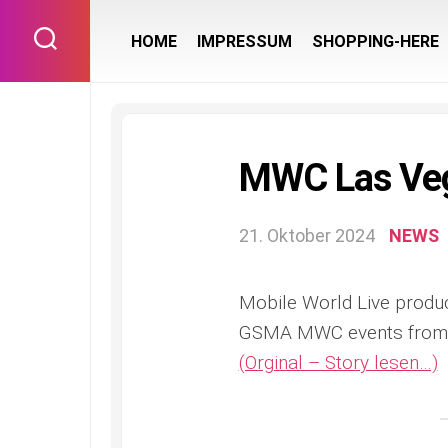
Skip
to
HOME
IMPRESSUM
SHOPPING-HERE
content
MWC Las Ve
21. Oktober 2024
NEWS
Mobile World Live produce
GSMA MWC events from B
(Orginal – Story lesen…)