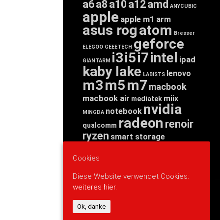
a6
a8
a10
a12
amd
ANYCUBIC
apple
apple m1
arm
asus rog
atom
Bresser
geforce
ELEGOO
GEEETECH
i3
i5
i7
intel
ipad
GIANTARM
kaby lake
lenovo
LABISTS
m3
m5
m7
macbook
macbook air
miix
mediatek
nvidia
notebook
MINGDA
radeon
renoir
qualcomm
ryzen
smart storage
tab
tablet
snapdragon
threadripper
zen
Cookies
yoga
Diese Website verwendet Cookies:
weiteres hier.
WERBUNG
Ok, danke