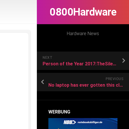
0800Hardware
Hardware News
NEXT
Person of the Year 2017:TheSilenceBreakers
PREVIOUS
No laptop has ever gotten this close to beating the M3 MacBook Air
WERBUNG