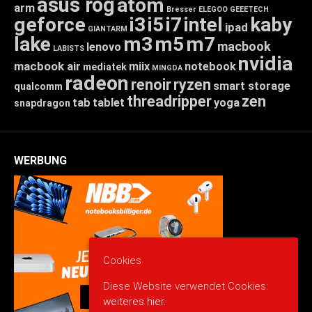
asus rog
atom
arm
Bresser
ELEGOO
GEEETECH
geforce
i3
i5
i7
intel
kaby
ipad
GIANTARM
lake
m3
m5
m7
macbook
lenovo
LABISTS
nvidia
macbook air
miix
notebook
mediatek
MINGDA
radeon
renoir
ryzen
smart storage
qualcomm
threadripper
zen
tab
tablet
yoga
snapdragon
WERBUNG
Cookies
Diese Website verwendet Cookies:
weiteres hier.