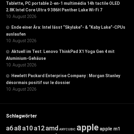
Tablette, PC portable 2-en-1 multimédia 14h tactile OLED
2.8K Intel Core Ultra 9 386H Panther Lake Wi-Fi 7
10. August 2026
Ende einer Ära: Intel lässt “Skylake”- & “Kaby Lake”-CPUs
auslaufen
10. August 2026
Aktuell im Test: Lenovo ThinkPad X1 Yoga Gen 4 mit
Aluminium-Gehäuse
10. August 2026
Hewlett Packard Enterprise Company : Morgan Stanley
désormais positif sur le dossier
10. August 2026
Schlagwörter
apple
a6
a8
a10
a12
amd
apple m1
ANYCUBIC