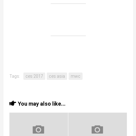
Tags:
ces 2017
ces asia
mwc
You may also like...