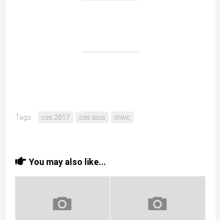
Tags:
ces 2017
ces asia
mwc
You may also like...