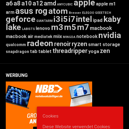
apple
a6
a8
a10
a12
amd
apple m1
ANYCUBIC
asus rog
atom
arm
Bresser
ELEGOO
GEEETECH
geforce
i3
i5
i7
intel
kaby
ipad
GIANTARM
lake
m3
m5
m7
macbook
lenovo
LABISTS
nvidia
macbook air
miix
notebook
mediatek
MINGDA
radeon
renoir
ryzen
smart storage
qualcomm
threadripper
zen
tab
tablet
yoga
snapdragon
WERBUNG
Cookies
Diese Website verwendet Cookies: