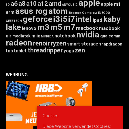
apple
a6
a8
a10
a12
amd
apple m1
3D
ANYCUBIC
asus rog
atom
arm
Bresser
Comgrow
ELEGOO
geforce
i3
i5
i7
intel
kaby
ipad
GEEETECH
lake
m3
m5
m7
macbook
macbook
lenovo
nvidia
air
miix
notebook
mediatek
qualcomm
MINGDA
radeon
renoir
ryzen
smart storage
snapdragon
threadripper
zen
tab
tablet
yoga
WERBUNG
Cookies
Diese Website verwendet Cookies: