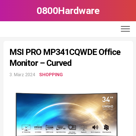
Skip
0800Hardware
to
content
MSI PRO MP341CQWDE Office
Monitor – Curved
3. März 2024
SHOPPING