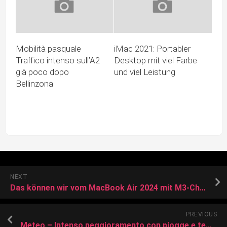
Mobilità pasquale
iMac 2021: Portabler
Traffico intenso sull’A2
Desktop mit viel Farbe
già poco dopo
und viel Leistung
Bellinzona
NEXT
Das können wir vom MacBook Air 2024 mit M3-Chip erwarten
PREVIOUS
Meteo – Intenso peggioramento con piogge e temporali entro la sera verso il centro Italia, domani anche al sud; l’evoluzione