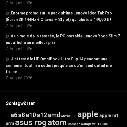
7. August 2026
Enorme promo sur le pack ultime Lenovo Idea Tab Pro
(Écran 3K 144Hz + Clavier + Stylet) qui chute à 449,90 € !
7. August 2026
À un mois de la rentrée, le PC portable Lenovo Yoga Slim 7
est affiché au meilleur prix
7. August 2026
J’ai testé le HP OmniBook Ultra Flip 14 pendant une
semaine : tout m’a séduit jusqu’à ce qu’un seul détail me
freine
7. August 2026
Schlagwörter
apple
a6
a8
a10
a12
amd
apple m1
3D
ANYCUBIC
asus rog
atom
arm
Bresser
Comgrow
ELEGOO