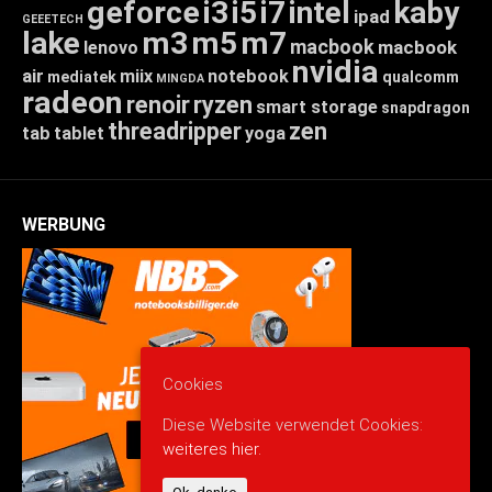
geforce
i3
i5
i7
intel
kaby
ipad
GEEETECH
lake
m3
m5
m7
macbook
macbook
lenovo
nvidia
air
miix
notebook
mediatek
qualcomm
MINGDA
radeon
renoir
ryzen
smart storage
snapdragon
threadripper
zen
tab
tablet
yoga
WERBUNG
Cookies
Diese Website verwendet Cookies:
weiteres hier.