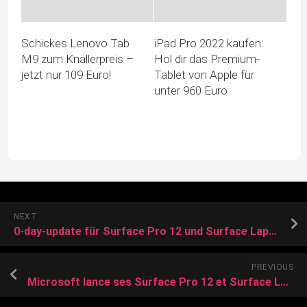
Schickes Lenovo Tab
iPad Pro 2022 kaufen:
M9 zum Knallerpreis –
Hol dir das Premium-
jetzt nur 109 Euro!
Tablet von Apple für
unter 960 Euro
NEXT
0-day-update für Surface Pro 12 und Surface Laptop 8 – updates für ein Dutzend weitere Modelle
PREVIOUS
Microsoft lance ses Surface Pro 12 et Surface Laptop 8 : les performances en hausse, les prix aussi