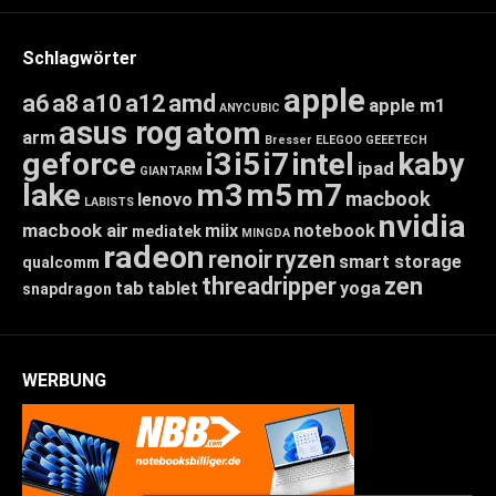
Schlagwörter
apple
a6
a8
a10
a12
amd
apple m1
ANYCUBIC
asus rog
atom
arm
Bresser
ELEGOO
GEEETECH
geforce
i3
i5
i7
intel
kaby
ipad
GIANTARM
lake
m3
m5
m7
macbook
lenovo
LABISTS
nvidia
macbook air
miix
notebook
mediatek
MINGDA
radeon
renoir
ryzen
smart storage
qualcomm
threadripper
zen
tab
tablet
yoga
snapdragon
WERBUNG