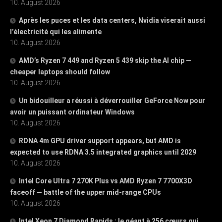
10. August 2026
Après les puces et les data centers, Nvidia viserait aussi
l’électricité qui les alimente
10. August 2026
AMD’s Ryzen 7 449 and Ryzen 5 439 skip the AI chip —
cheaper laptops should follow
10. August 2026
Un bidouilleur a réussi à déverrouiller GeForce Now pour
avoir un puissant ordinateur Windows
10. August 2026
RDNA 4m GPU driver support appears, but AMD is
expected to use RDNA 3.5 integrated graphics until 2029
10. August 2026
Intel Core Ultra 7 270K Plus vs AMD Ryzen 7 7700X3D
faceoff — battle of the upper mid-range CPUs
10. August 2026
Intel Xeon 7 Diamond Rapids : le géant à 256 cœurs qui