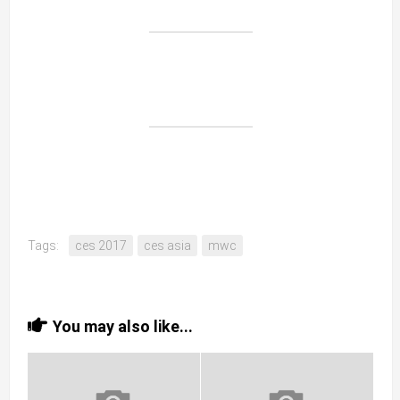
Tags:
ces 2017
ces asia
mwc
You may also like...