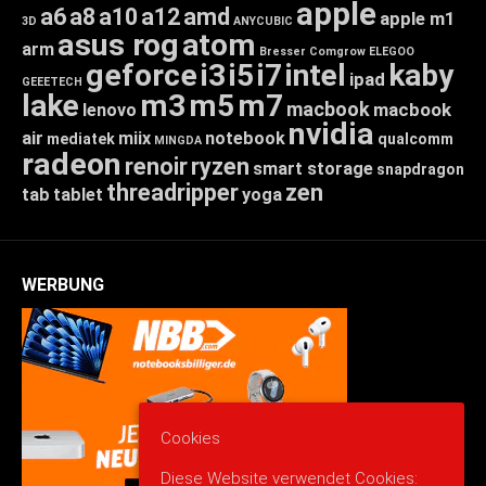
apple
a6
a8
a10
a12
amd
apple m1
3D
ANYCUBIC
asus rog
atom
arm
Bresser
Comgrow
ELEGOO
geforce
i3
i5
i7
intel
kaby
ipad
GEEETECH
lake
m3
m5
m7
macbook
macbook
lenovo
nvidia
air
miix
notebook
mediatek
qualcomm
MINGDA
radeon
renoir
ryzen
smart storage
snapdragon
threadripper
zen
tab
tablet
yoga
WERBUNG
Cookies
Diese Website verwendet Cookies: