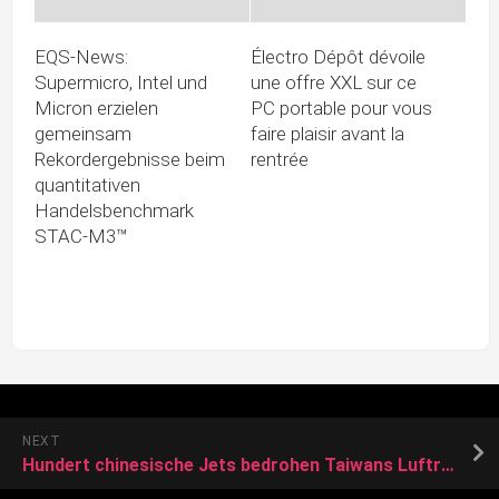
EQS-News:
Électro Dépôt dévoile
Supermicro, Intel und
une offre XXL sur ce
Micron erzielen
PC portable pour vous
gemeinsam
faire plaisir avant la
Rekordergebnisse beim
rentrée
quantitativen
Handelsbenchmark
STAC-M3™
NEXT
Hundert chinesische Jets bedrohen Taiwans Luftraum