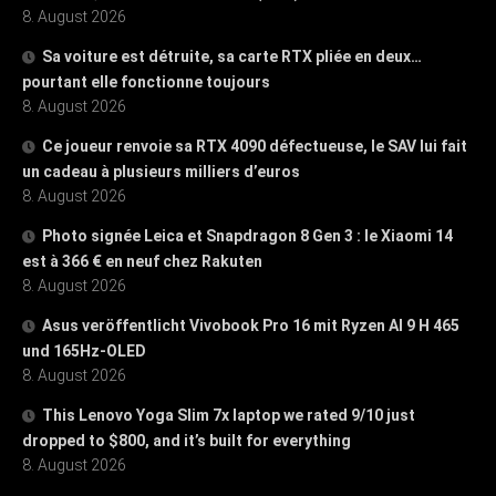
8. August 2026
Sa voiture est détruite, sa carte RTX pliée en deux…
pourtant elle fonctionne toujours
8. August 2026
Ce joueur renvoie sa RTX 4090 défectueuse, le SAV lui fait
un cadeau à plusieurs milliers d’euros
8. August 2026
Photo signée Leica et Snapdragon 8 Gen 3 : le Xiaomi 14
est à 366 € en neuf chez Rakuten
8. August 2026
Asus veröffentlicht Vivobook Pro 16 mit Ryzen AI 9 H 465
und 165Hz-OLED
8. August 2026
This Lenovo Yoga Slim 7x laptop we rated 9/10 just
dropped to $800, and it’s built for everything
8. August 2026