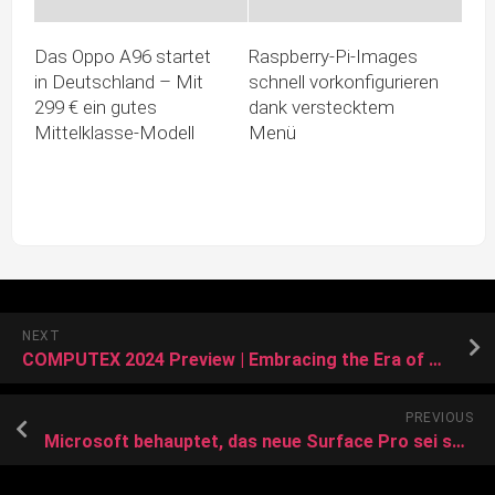
Das Oppo A96 startet
Raspberry-Pi-Images
in Deutschland – Mit
schnell vorkonfigurieren
299 € ein gutes
dank verstecktem
Mittelklasse-Modell
Menü
NEXT
COMPUTEX 2024 Preview | Embracing the Era of High-Capacity SSDs
PREVIOUS
Microsoft behauptet, das neue Surface Pro sei schneller als das 15 Zoll MacBook Air M3