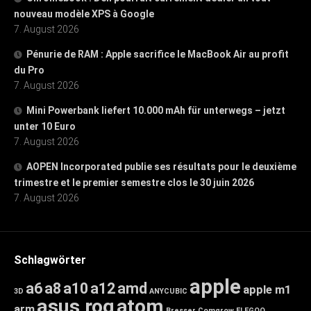
nouveau modèle XPS à Google
7. August 2026
Pénurie de RAM : Apple sacrifice le MacBook Air au profit
du Pro
7. August 2026
Mini Powerbank liefert 10.000 mAh für unterwegs – jetzt
unter 10 Euro
7. August 2026
AOPEN Incorporated publie ses résultats pour le deuxième
trimestre et le premier semestre clos le 30 juin 2026
7. August 2026
Schlagwörter
apple
a6
a8
a10
a12
amd
apple m1
3D
ANYCUBIC
asus rog
atom
arm
Bresser
Comgrow
ELEGOO