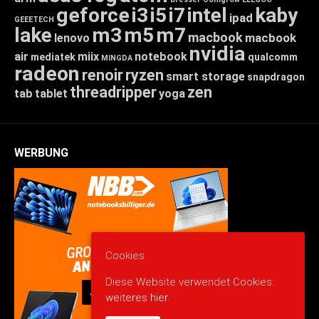
geforce
i3
i5
i7
intel
kaby
ipad
GEEETECH
lake
m3
m5
m7
macbook
macbook
lenovo
nvidia
air
miix
notebook
mediatek
qualcomm
MINGDA
radeon
renoir
ryzen
smart storage
snapdragon
threadripper
zen
tab
tablet
yoga
WERBUNG
Cookies
Diese Website verwendet Cookies:
weiteres hier.