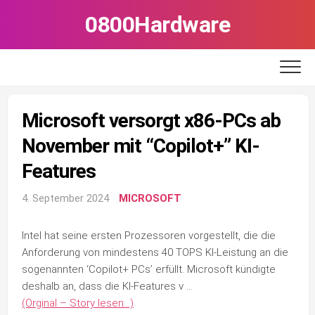
Skip
0800Hardware
to
content
Microsoft versorgt x86-PCs ab
November mit “Copilot+” KI-
Features
4. September 2024
MICROSOFT
Intel hat seine ersten Prozessoren vorgestellt, die die
Anforderung von mindestens 40 TOPS KI-Leistung an die
sogenannten ‘Copilot+ PCs’ er­füllt. Microsoft kündigte
deshalb an, dass die KI-Features v …
(Orginal – Story lesen…)