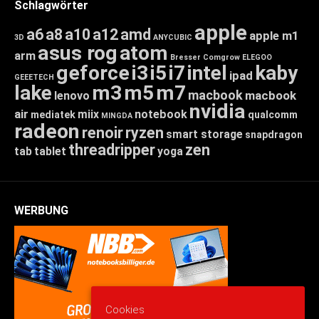
Schlagwörter
apple
a6
a8
a10
a12
amd
apple m1
3D
ANYCUBIC
asus rog
atom
arm
Bresser
Comgrow
ELEGOO
geforce
i3
i5
i7
intel
kaby
ipad
GEEETECH
lake
m3
m5
m7
macbook
macbook
lenovo
nvidia
air
miix
notebook
mediatek
qualcomm
MINGDA
radeon
renoir
ryzen
smart storage
snapdragon
threadripper
zen
tab
tablet
yoga
WERBUNG
Cookies