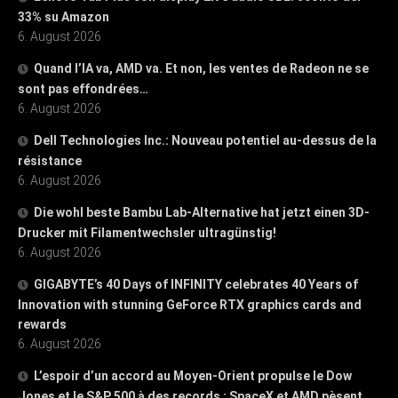
33% su Amazon
6. August 2026
Quand l’IA va, AMD va. Et non, les ventes de Radeon ne se
sont pas effondrées…
6. August 2026
Dell Technologies Inc.: Nouveau potentiel au-dessus de la
résistance
6. August 2026
Die wohl beste Bambu Lab-Alternative hat jetzt einen 3D-
Drucker mit Filamentwechsler ultragünstig!
6. August 2026
GIGABYTE’s 40 Days of INFINITY celebrates 40 Years of
Innovation with stunning GeForce RTX graphics cards and
rewards
6. August 2026
L’espoir d’un accord au Moyen-Orient propulse le Dow
Jones et le S&P 500 à des records ; SpaceX et AMD pèsent