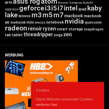
asus rog
atom
arm
Bresser
Comgrow
ELEGOO
geforce
i3
i5
i7
intel
kaby
ipad
GEEETECH
lake
m3
m5
m7
macbook
macbook
lenovo
nvidia
air
miix
notebook
mediatek
qualcomm
MINGDA
radeon
renoir
ryzen
smart storage
snapdragon
threadripper
zen
tab
tablet
yoga
WERBUNG
Cookies
Diese Website verwendet Cookies:
weiteres hier.