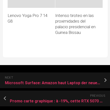
Lenovo Yoga Pro 7 14
Intenso tiroteo en las
G8
proximidades del
palacio presidencial en
Guinea Bissau
NEXT
Microsoft Surface: Amazon haut Laptop der neuesten Generation zum Spitzenpreis raus
PREVIOUS
Promo carte graphique : à -19%, cette RTX 5070 Ti devient plus abordable lors du Black Friday