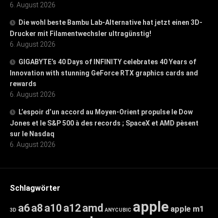
6. August 2026
Die wohl beste Bambu Lab-Alternative hat jetzt einen 3D-
Drucker mit Filamentwechsler ultragünstig!
6. August 2026
GIGABYTE’s 40 Days of INFINITY celebrates 40 Years of
Innovation with stunning GeForce RTX graphics cards and
rewards
6. August 2026
L’espoir d’un accord au Moyen-Orient propulse le Dow
Jones et le S&P 500 à des records ; SpaceX et AMD pèsent
sur le Nasdaq
6. August 2026
Schlagwörter
apple
a6
a8
a10
a12
amd
apple m1
3D
ANYCUBIC