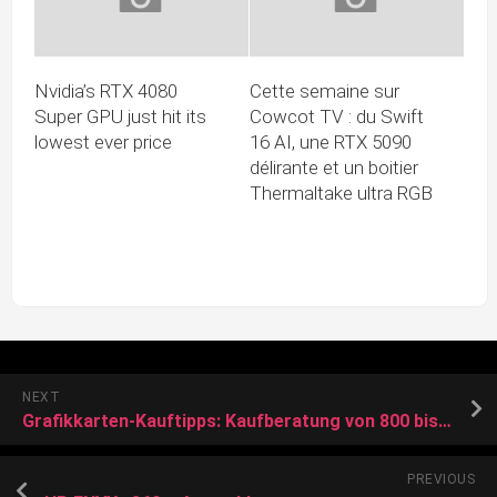
Nvidia’s RTX 4080
Cette semaine sur
Super GPU just hit its
Cowcot TV : du Swift
lowest ever price
16 AI, une RTX 5090
délirante et un boitier
Thermaltake ultra RGB
NEXT
Grafikkarten-Kauftipps: Kaufberatung von 800 bis 1250 Euro, Strombedarf
PREVIOUS