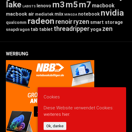
lake
m3
m5
m7
macbook
lenovo
LABISTS
nvidia
macbook air
miix
notebook
mediatek
MINGDA
radeon
renoir
ryzen
smart storage
qualcomm
threadripper
zen
tab
tablet
yoga
snapdragon
WERBUNG
Cookies
Diese Website verwendet Cookies:
weiteres hier.
Ok, danke