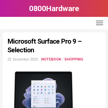
Skip
0800Hardware
to
content
Microsoft Surface Pro 9 –
Selection
22. Dezember 2023
NOTEBOOK
/
SHOPPING