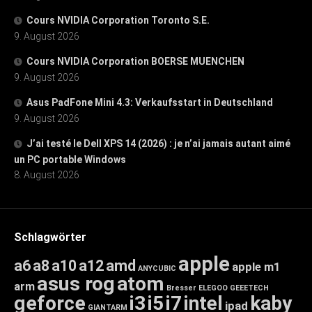
Cours NVIDIA Corporation Toronto S.E.
9. August 2026
Cours NVIDIA Corporation BOERSE MUENCHEN
9. August 2026
Asus PadFone Mini 4.3: Verkaufsstart in Deutschland
9. August 2026
J’ai testé le Dell XPS 14 (2026) : je n’ai jamais autant aimé
un PC portable Windows
8. August 2026
Schlagwörter
apple
a6
a8
a10
a12
amd
apple m1
ANYCUBIC
asus rog
atom
arm
Bresser
ELEGOO
GEEETECH
geforce
i3
i5
i7
intel
kaby
ipad
GIANTARM