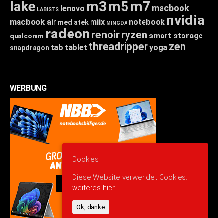
lake
m3
m5
m7
macbook
lenovo
LABISTS
nvidia
macbook air
miix
notebook
mediatek
MINGDA
radeon
renoir
ryzen
smart storage
qualcomm
threadripper
zen
tab
tablet
yoga
snapdragon
WERBUNG
Cookies
Diese Website verwendet Cookies:
weiteres hier.
Ok, danke