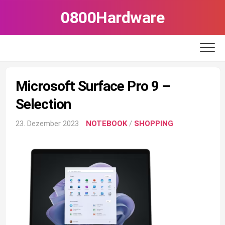
Skip
0800Hardware
to
content
Microsoft Surface Pro 9 –
Selection
23. Dezember 2023
NOTEBOOK
/
SHOPPING