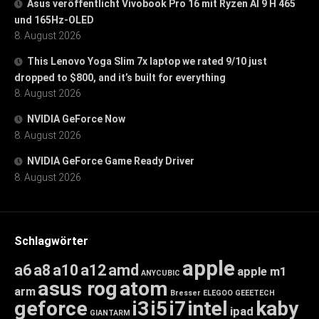
Asus veröffentlicht Vivobook Pro 16 mit Ryzen AI 9 H 465
und 165Hz-OLED
8. August 2026
This Lenovo Yoga Slim 7x laptop we rated 9/10 just
dropped to $800, and it’s built for everything
8. August 2026
NVIDIA GeForce Now
8. August 2026
NVIDIA GeForce Game Ready Driver
8. August 2026
Schlagwörter
apple
a6
a8
a10
a12
amd
apple m1
ANYCUBIC
asus rog
atom
arm
Bresser
ELEGOO
GEEETECH
geforce
i3
i5
i7
intel
kaby
ipad
GIANTARM