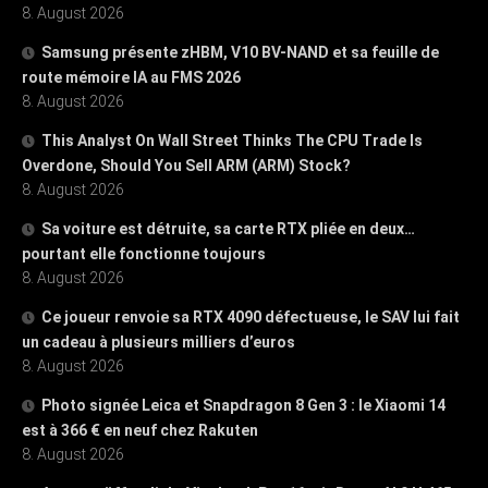
8. August 2026
Samsung présente zHBM, V10 BV-NAND et sa feuille de
route mémoire IA au FMS 2026
8. August 2026
This Analyst On Wall Street Thinks The CPU Trade Is
Overdone, Should You Sell ARM (ARM) Stock?
8. August 2026
Sa voiture est détruite, sa carte RTX pliée en deux…
pourtant elle fonctionne toujours
8. August 2026
Ce joueur renvoie sa RTX 4090 défectueuse, le SAV lui fait
un cadeau à plusieurs milliers d’euros
8. August 2026
Photo signée Leica et Snapdragon 8 Gen 3 : le Xiaomi 14
est à 366 € en neuf chez Rakuten
8. August 2026