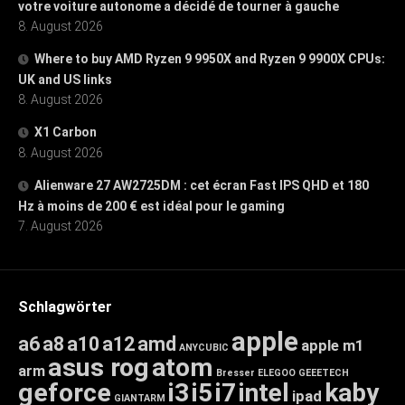
votre voiture autonome a décidé de tourner à gauche
8. August 2026
Where to buy AMD Ryzen 9 9950X and Ryzen 9 9900X CPUs:
UK and US links
8. August 2026
X1 Carbon
8. August 2026
Alienware 27 AW2725DM : cet écran Fast IPS QHD et 180
Hz à moins de 200 € est idéal pour le gaming
7. August 2026
Schlagwörter
apple
a6
a8
a10
a12
amd
apple m1
ANYCUBIC
asus rog
atom
arm
Bresser
ELEGOO
GEEETECH
geforce
i3
i5
i7
intel
kaby
ipad
GIANTARM