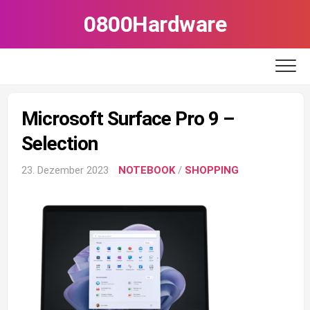
Skip
0800Hardware
to
content
Microsoft Surface Pro 9 –
Selection
23. Dezember 2023
NOTEBOOK
/
SHOPPING