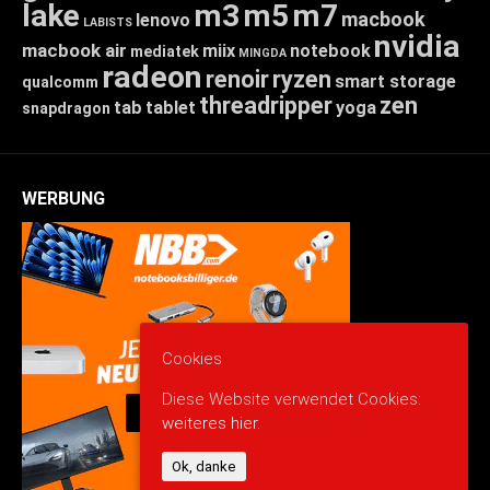
lake
m3
m5
m7
macbook
lenovo
LABISTS
nvidia
macbook air
miix
notebook
mediatek
MINGDA
radeon
renoir
ryzen
smart storage
qualcomm
threadripper
zen
tab
tablet
yoga
snapdragon
WERBUNG
Cookies
Diese Website verwendet Cookies:
weiteres hier.
Ok, danke