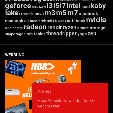
Bresser
ELEGOO
GEEETECH
geforce
i3
i5
i7
intel
kaby
ipad
GIANTARM
lake
m3
m5
m7
macbook
lenovo
LABISTS
nvidia
macbook air
miix
notebook
mediatek
MINGDA
radeon
renoir
ryzen
smart storage
qualcomm
threadripper
zen
tab
tablet
yoga
snapdragon
WERBUNG
Cookies
Diese Website verwendet Cookies:
weiteres hier.