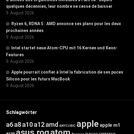
quelques décennies, leur nombre ne cesse de baisser
9. August 2026
Ryzen 6, RDNA 5 : AMD annonce ses plans pour les deux
prochaines années
9. August 2026
Intel startet neue Atom-CPU mit 16 Kernen und Xeon-
Features
9. August 2026
Apple pourrait confier à Intel la fabrication de ses puces
Silicon pour les futurs MacBook
9. August 2026
Schlagwörter
apple
a6
a8
a10
a12
amd
apple m1
ANYCUBIC
asus rog
atom
arm