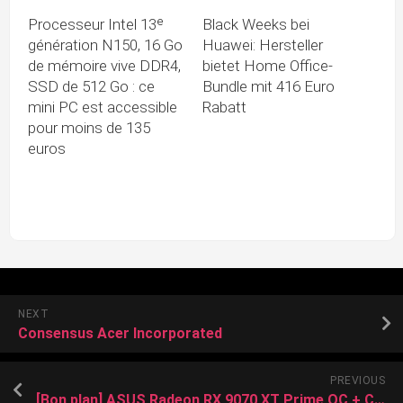
Processeur Intel 13ᵉ
Black Weeks bei
génération N150, 16 Go
Huawei: Hersteller
de mémoire vive DDR4,
bietet Home Office-
SSD de 512 Go : ce
Bundle mit 416 Euro
mini PC est accessible
Rabatt
pour moins de 135
euros
NEXT
Consensus Acer Incorporated
PREVIOUS
[Bon plan] ASUS Radeon RX 9070 XT Prime OC + Crimson Desert à 669,99 € livrée !