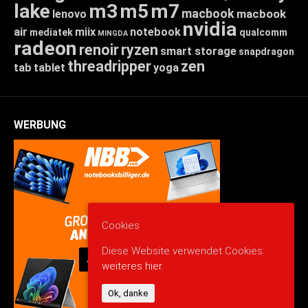
lake
m3
m5
m7
macbook
macbook
lenovo
nvidia
air
miix
notebook
mediatek
qualcomm
MINGDA
radeon
renoir
ryzen
smart storage
snapdragon
threadripper
zen
tab
tablet
yoga
WERBUNG
Cookies
Diese Website verwendet Cookies:
weiteres hier.
Ok, danke