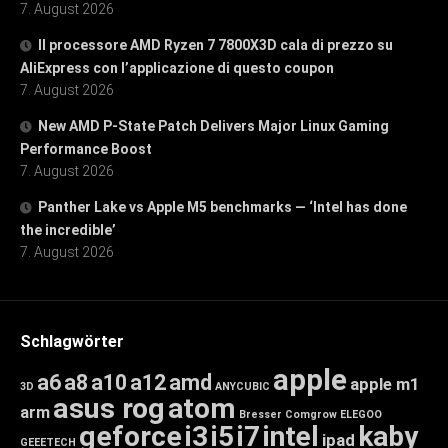
7. August 2026
Il processore AMD Ryzen 7 7800X3D cala di prezzo su
AliExpress con l’applicazione di questo coupon
7. August 2026
New AMD P-State Patch Delivers Major Linux Gaming
Performance Boost
7. August 2026
Panther Lake vs Apple M5 benchmarks — ‘Intel has done
the incredible’
7. August 2026
Schlagwörter
apple
a6
a8
a10
a12
amd
apple m1
3D
ANYCUBIC
asus rog
atom
arm
Bresser
Comgrow
ELEGOO
geforce
i3
i5
i7
intel
kaby
ipad
GEEETECH