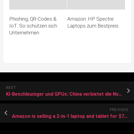
Phishing, QR-Codes &
Amazon: HP Spectre
IoT: So schützen sich
Laptops zum Bestpreis
Unternehmen
NEXT
KI-Beschleuniger und GPUs: China verbietet die Nvidia RTX 6000D
PREVIOUS
Amazon is selling a 2-in-1 laptop and tablet for $72 that people ‘can’t stop raving’ about