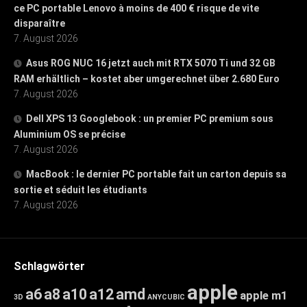
ce PC portable Lenovo à moins de 400 € risque de vite
disparaître
7. August 2026
Asus ROG NUC 16 jetzt auch mit RTX 5070 Ti und 32 GB
RAM erhältlich – kostet aber umgerechnet über 2.680 Euro
7. August 2026
Dell XPS 13 Googlebook : un premier PC premium sous
Aluminium OS se précise
7. August 2026
MacBook : le dernier PC portable fait un carton depuis sa
sortie et séduit les étudiants
7. August 2026
Schlagwörter
apple
a6
a8
a10
a12
amd
apple m1
3D
ANYCUBIC