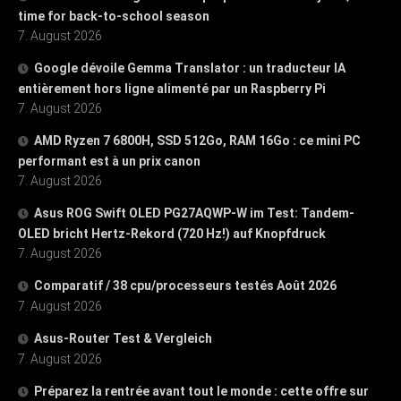
time for back-to-school season
7. August 2026
Google dévoile Gemma Translator : un traducteur IA
entièrement hors ligne alimenté par un Raspberry Pi
7. August 2026
AMD Ryzen 7 6800H, SSD 512Go, RAM 16Go : ce mini PC
performant est à un prix canon
7. August 2026
Asus ROG Swift OLED PG27AQWP-W im Test: Tandem-
OLED bricht Hertz-Rekord (720 Hz!) auf Knopfdruck
7. August 2026
Comparatif / 38 cpu/processeurs testés Août 2026
7. August 2026
Asus-Router Test & Vergleich
7. August 2026
Préparez la rentrée avant tout le monde : cette offre sur