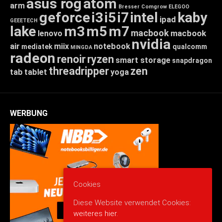
asus rog
atom
arm
Bresser
Comgrow
ELEGOO
geforce
i3
i5
i7
intel
kaby
ipad
GEEETECH
lake
m3
m5
m7
macbook
macbook
lenovo
nvidia
air
miix
notebook
mediatek
qualcomm
MINGDA
radeon
renoir
ryzen
smart storage
snapdragon
threadripper
zen
tab
tablet
yoga
WERBUNG
Cookies
Diese Website verwendet Cookies:
weiteres hier.