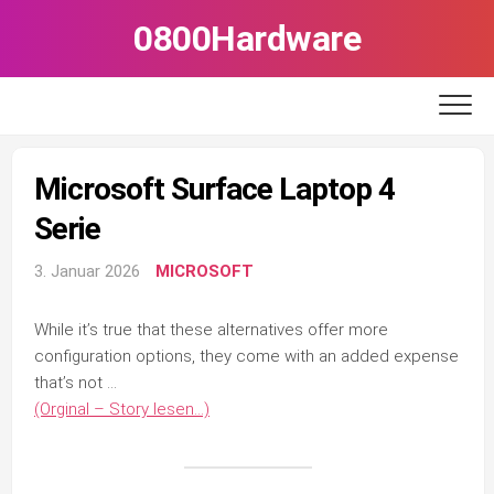
Skip
0800Hardware
to
content
Microsoft Surface Laptop 4
Serie
3. Januar 2026
MICROSOFT
While it’s true that these alternatives offer more
configuration options, they come with an added expense
that’s not …
(Orginal – Story lesen…)