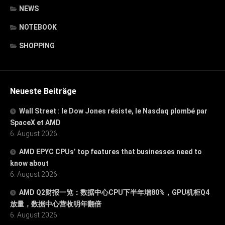
NEWS
NOTEBOOK
SHOPPING
Neueste Beiträge
Wall Street : le Dow Jones résiste, le Nasdaq plombé par
SpaceX et AMD
6. August 2026
AMD EPYC CPUs’ top features that businesses need to
know about
6. August 2026
AMD Q2财报一览：数据中心CPU下半年增80%，GPU机柜Q4
放量，数据中心营收明年翻倍
6. August 2026