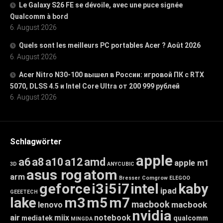
Le Galaxy S26 FE se dévoile, avec une puce signée
Qualcomm à bord
6. August 2026
Quels sont les meilleurs PC portables Acer ? Août 2026
6. August 2026
Acer Nitro N30-100 вышел в России: игровой ПК с RTX
5070, DLSS 4.5 и Intel Core Ultra от 200 999 рублей
6. August 2026
Schlagwörter
apple
a6
a8
a10
a12
amd
apple m1
3D
ANYCUBIC
asus rog
atom
arm
Bresser
Comgrow
ELEGOO
geforce
i3
i5
i7
intel
kaby
ipad
GEEETECH
lake
m3
m5
m7
macbook
macbook
lenovo
nvidia
air
miix
notebook
mediatek
qualcomm
MINGDA