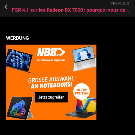
PREVIOUS
FSR 4.1 sur les Radeon RX 7000 : pourquoi vous devez l’activer, malgré la perte de performances
WERBUNG