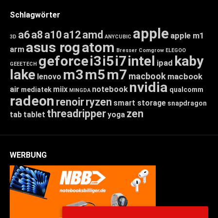
Schlagwörter
apple
a6
a8
a10
a12
amd
apple m1
3D
ANYCUBIC
asus rog
atom
arm
Bresser
Comgrow
ELEGOO
geforce
i3
i5
i7
intel
kaby
ipad
GEEETECH
lake
m3
m5
m7
macbook
macbook
lenovo
nvidia
air
miix
notebook
mediatek
qualcomm
MINGDA
radeon
renoir
ryzen
smart storage
snapdragon
threadripper
zen
tab
tablet
yoga
WERBUNG