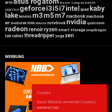
asus rog
atom
arm
Bresser
Comgrow
ELEGOO
geforce
i3
i5
i7
intel
kaby
ipad
GEEETECH
lake
m3
m5
m7
macbook
macbook
lenovo
nvidia
air
miix
notebook
mediatek
qualcomm
MINGDA
radeon
renoir
ryzen
smart storage
snapdragon
threadripper
zen
tab
tablet
yoga
WERBUNG
Cookies
Diese Website verwendet Cookies:
weiteres hier.