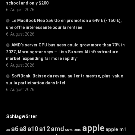
school and only $200
6. August 2026
Le MacBook Neo 256 Go en promotion à 649 € (- 150 €),
une offre intéressante pour la rentrée
6. August 2026
AMD’s server CPU business could grow more than 70% in
2027, Morningstar says — Lisa Su sees AI infrastructure
market ‘expanding far more rapidly’
6. August 2026
SoftBank: Baisse du revenu au 1er trimestre, plus-value
sur la participation dans Intel
6. August 2026
Schlagwörter
apple
a6
a8
a10
a12
amd
apple m1
3D
ANYCUBIC