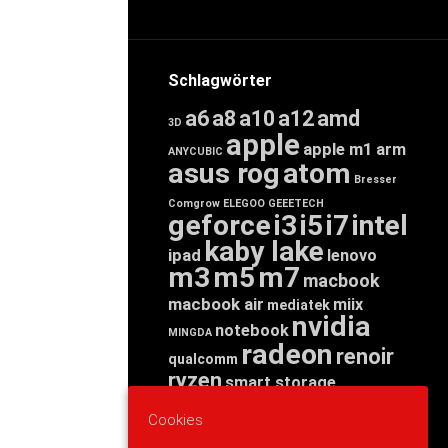
Schlagwörter
a6
a8
a10
a12
amd
3D
apple
apple m1
arm
ANYCUBIC
asus rog
atom
Bresser
Comgrow
ELEGOO
GEEETECH
geforce
i3
i5
i7
intel
kaby lake
ipad
lenovo
m3
m5
m7
macbook
macbook air
miix
mediatek
nvidia
notebook
MINGDA
radeon
renoir
qualcomm
ryzen
smart storage
tab
tablet
snapdragon
Cookies
threadripper
zen
yoga