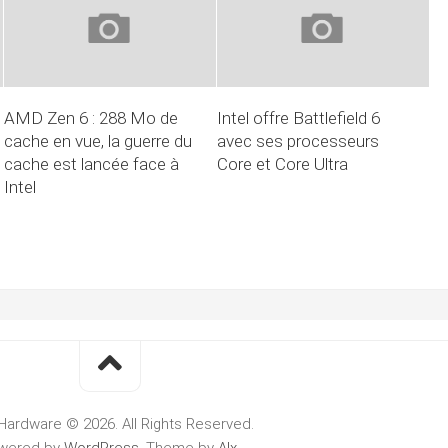
AMD Zen 6 : 288 Mo de
Intel offre Battlefield 6
cache en vue, la guerre du
avec ses processeurs
cache est lancée face à
Core et Core Ultra
Intel
Hardware © 2026. All Rights Reserved.
wered by
WordPress
. Theme by
Alx
.