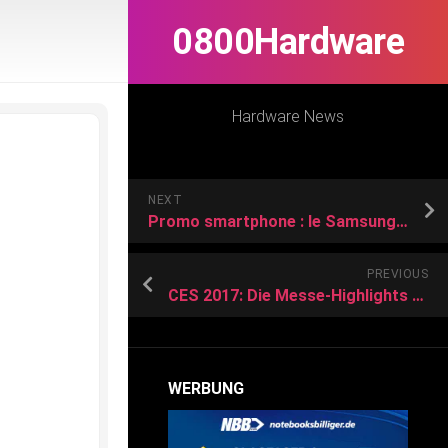
0800Hardware
Hardware News
NEXT
Promo smartphone : le Samsung Galaxy S25 Ultra profite d’une belle réduction de prix chez ce célèbre marchand
PREVIOUS
CES 2017: Die Messe-Highlights – COMPUTER BILD
WERBUNG