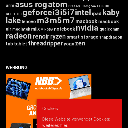
asus rog
atom
arm
Bresser
Comgrow
ELEGOO
geforce
i3
i5
i7
intel
kaby
ipad
GEEETECH
lake
m3
m5
m7
macbook
macbook
lenovo
nvidia
air
miix
notebook
mediatek
qualcomm
MINGDA
radeon
renoir
ryzen
smart storage
snapdragon
threadripper
zen
tab
tablet
yoga
WERBUNG
Cookies
Diese Website verwendet Cookies:
weiteres hier.