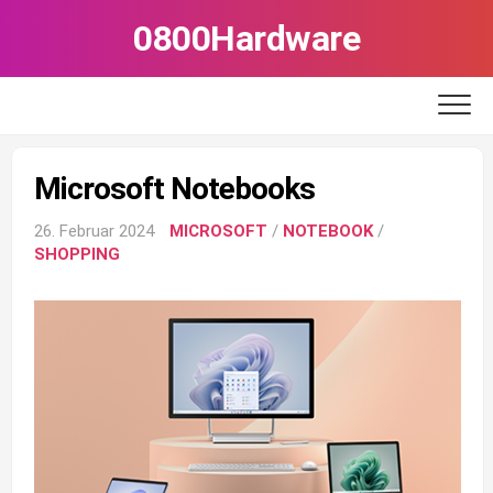
Skip
0800Hardware
to
content
Microsoft Notebooks
26. Februar 2024
MICROSOFT
/
NOTEBOOK
/
SHOPPING