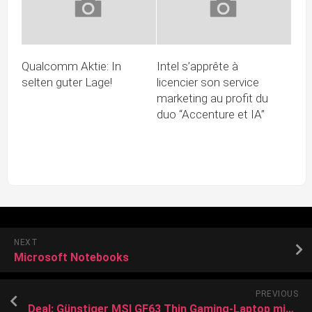
Qualcomm Aktie: In
Intel s’apprête à
selten guter Lage!
licencier son service
marketing au profit du
duo “Accenture et IA”
NEXT
Microsoft Notebooks
PREVIOUS
Deal: Günstiger MSI GF63 Thin Gaming-Laptop mit RTX 4060 wieder zum Allzeit-Bestpreis erhältlich