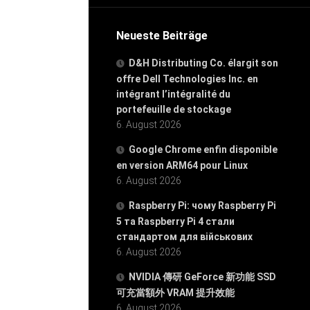
Neueste Beiträge
D&H Distributing Co. élargit son
offre Dell Technologies Inc. en
intégrant l’intégralité du
portefeuille de stockage
6. August 2026
Google Chrome enfin disponible
en version ARM64 pour Linux
6. August 2026
Raspberry Pi: чому Raspberry Pi
5 та Raspberry Pi 4 стали
стандартом для військових
6. August 2026
NVIDIA 傳研 GeForce 新功能 SSD
可充當額外 VRAM 提升效能
6. August 2026