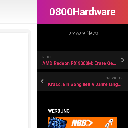
0800Hardware
Hardware News
NEXT
AMD Radeon RX 9000M: Erste Gerüchte zu RDNA-4-GPUs für Notebooks
PREVIOUS
Krass: Ein Song ließ 9 Jahre lang Laptops abstürzen – der Grund
WERBUNG