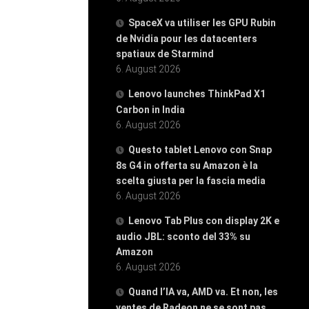
SpaceX va utiliser les GPU Rubin
de Nvidia pour les datacenters
spatiaux de Starmind
6. August 2026
Lenovo launches ThinkPad X1
Carbon in India
6. August 2026
Questo tablet Lenovo con Snap
8s G4 in offerta su Amazon è la
scelta giusta per la fascia media
6. August 2026
Lenovo Tab Plus con display 2K e
audio JBL: sconto del 33% su
Amazon
6. August 2026
Quand l’IA va, AMD va. Et non, les
ventes de Radeon ne se sont pas