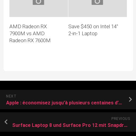
AMD Radeon RX
Save $450 on Intel 14″
7900M vs AMD
2-in-1 Laptop
Radeon RX 7600M
NEXT
Apple : économisez jusqu’à plusieurs centaines d’euros sur les iPhone, iPad et MacBook grâce à ces offres et codes promo
PREVIOUS
Surface Laptop 8 und Surface Pro 12 mit Snapdragon X2 offiziell vorgestellt