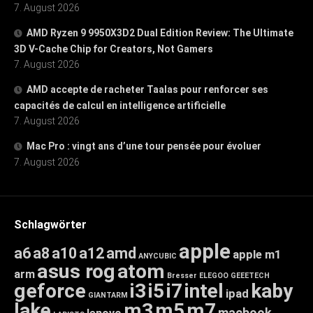
7. August 2026
AMD Ryzen 9 9950X3D2 Dual Edition Review: The Ultimate
3D V-Cache Chip for Creators, Not Gamers
7. August 2026
AMD accepte de racheter Taalas pour renforcer ses
capacités de calcul en intelligence artificielle
7. August 2026
Mac Pro : vingt ans d’une tour pensée pour évoluer
7. August 2026
Schlagwörter
apple
a6
a8
a10
a12
amd
apple m1
ANYCUBIC
asus rog
atom
arm
Bresser
ELEGOO
GEEETECH
geforce
i3
i5
i7
intel
kaby
ipad
GIANTARM
lake
m3
m5
m7
macbook