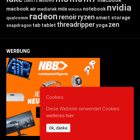
lenovo
LABISTS
nvidia
macbook air
miix
notebook
mediatek
MINGDA
radeon
renoir
ryzen
smart storage
qualcomm
threadripper
zen
tab
tablet
yoga
snapdragon
WERBUNG
Cookies
Diese Website verwendet Cookies:
weiteres hier.
Ok, danke