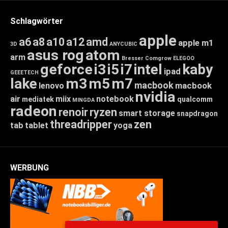
Schlagwörter
apple
a6
a8
a10
a12
amd
apple m1
3D
ANYCUBIC
asus rog
atom
arm
Bresser
Comgrow
ELEGOO
geforce
i3
i5
i7
intel
kaby
ipad
GEEETECH
lake
m3
m5
m7
macbook
macbook
lenovo
nvidia
air
miix
notebook
mediatek
qualcomm
MINGDA
radeon
renoir
ryzen
smart storage
snapdragon
threadripper
zen
tab
tablet
yoga
WERBUNG