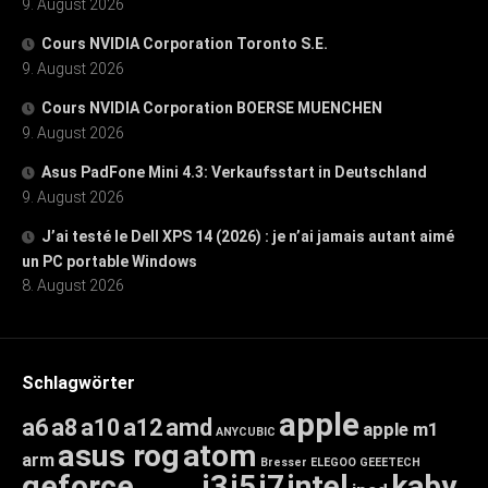
9. August 2026
Cours NVIDIA Corporation Toronto S.E.
9. August 2026
Cours NVIDIA Corporation BOERSE MUENCHEN
9. August 2026
Asus PadFone Mini 4.3: Verkaufsstart in Deutschland
9. August 2026
J’ai testé le Dell XPS 14 (2026) : je n’ai jamais autant aimé
un PC portable Windows
8. August 2026
Schlagwörter
apple
a6
a8
a10
a12
amd
apple m1
ANYCUBIC
asus rog
atom
arm
Bresser
ELEGOO
GEEETECH
geforce
i3
i5
i7
intel
kaby