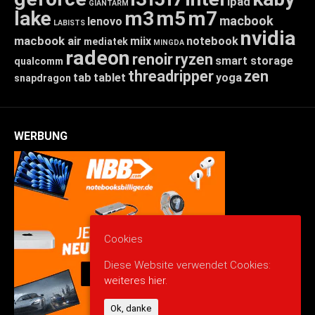
ipad
GIANTARM
lake
m3
m5
m7
macbook
lenovo
LABISTS
nvidia
macbook air
miix
notebook
mediatek
MINGDA
radeon
renoir
ryzen
smart storage
qualcomm
threadripper
zen
tab
tablet
yoga
snapdragon
WERBUNG
Cookies
Diese Website verwendet Cookies:
weiteres hier.
Ok, danke