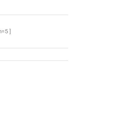
n=5 ]