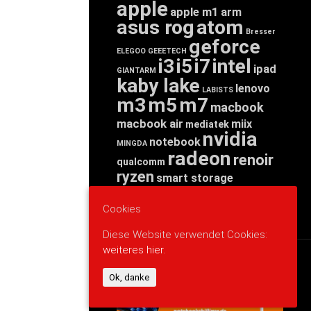
apple
apple m1
arm
asus rog
atom
Bresser
geforce
ELEGOO
GEEETECH
i3
i5
i7
intel
ipad
GIANTARM
kaby lake
lenovo
LABISTS
m3
m5
m7
macbook
macbook air
miix
mediatek
nvidia
notebook
MINGDA
radeon
renoir
qualcomm
ryzen
smart storage
tab
tablet
snapdragon
threadripper
zen
Cookies
yoga
Diese Website verwendet Cookies:
weiteres hier.
WERBUNG
Ok, danke