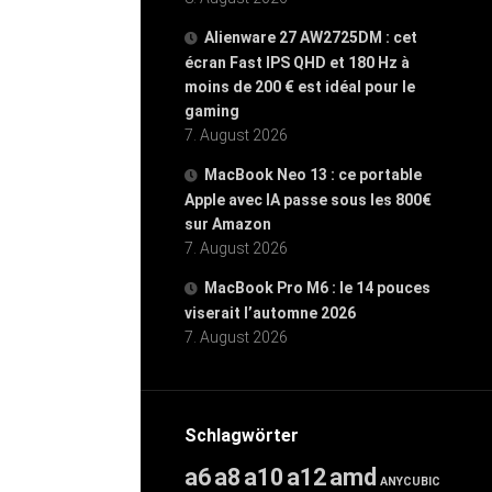
Alienware 27 AW2725DM : cet
écran Fast IPS QHD et 180 Hz à
moins de 200 € est idéal pour le
gaming
7. August 2026
MacBook Neo 13 : ce portable
Apple avec IA passe sous les 800€
sur Amazon
7. August 2026
MacBook Pro M6 : le 14 pouces
viserait l’automne 2026
7. August 2026
Schlagwörter
a6
a8
a10
a12
amd
ANYCUBIC