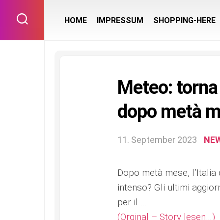
Skip
to
HOME
IMPRESSUM
SHOPPING-HERE
content
Meteo: torna 
dopo metà m
11. September 2023
NE
Dopo metà mese, l’Italia
intenso? Gli ultimi aggi
per il …
(Orginal – Story lesen…)