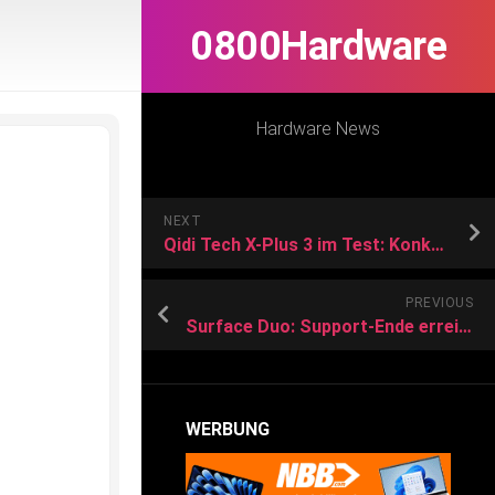
0800Hardware
Hardware News
NEXT
Qidi Tech X-Plus 3 im Test: Konkurrenzfähiger 3D Drucker
PREVIOUS
Surface Duo: Support-Ende erreicht, Microsoft lässt Foldable sterben
WERBUNG