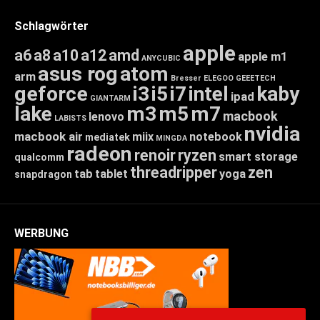
Schlagwörter
apple
a6
a8
a10
a12
amd
apple m1
ANYCUBIC
asus rog
atom
arm
Bresser
ELEGOO
GEEETECH
geforce
i3
i5
i7
intel
kaby
ipad
GIANTARM
lake
m3
m5
m7
macbook
lenovo
LABISTS
nvidia
macbook air
miix
notebook
mediatek
MINGDA
radeon
renoir
ryzen
smart storage
qualcomm
threadripper
zen
tab
tablet
yoga
snapdragon
WERBUNG