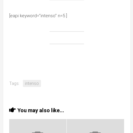
[eapi keyword=”intenso” n=5 ]
Tags:
intenso
You may also like...