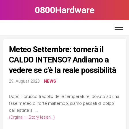
Skip
0800Hardware
to
content
Meteo Settembre: tornerà il
CALDO INTENSO? Andiamo a
vedere se c’è la reale possibilità
29. August 2023
NEWS
Dopo il brusco tracollo delle temperature, dovuto ad una
fase meteo di forte maltempo, siamo passati di colpo
dall’estate all …
(Orginal – Story lesen…)