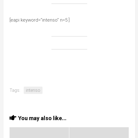
[eapi keyword=”intenso” n=5 ]
Tags:
intenso
You may also like...