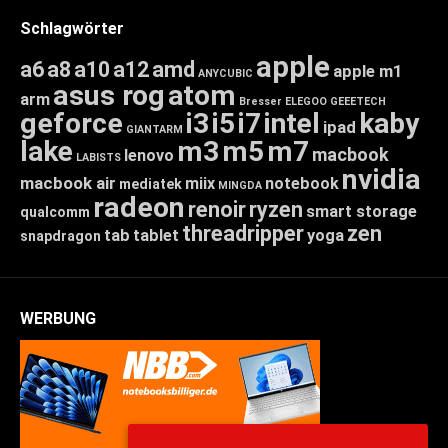
Schlagwörter
apple
a6
a8
a10
a12
amd
apple m1
ANYCUBIC
asus rog
atom
arm
Bresser
ELEGOO
GEEETECH
geforce
i3
i5
i7
intel
kaby
ipad
GIANTARM
lake
m3
m5
m7
macbook
lenovo
LABISTS
nvidia
macbook air
miix
notebook
mediatek
MINGDA
radeon
renoir
ryzen
smart storage
qualcomm
threadripper
zen
tab
tablet
yoga
snapdragon
WERBUNG