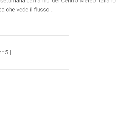
settimana cari amici del Centro Meteo Italiano.
ca che vede il flusso …
n=5 ]