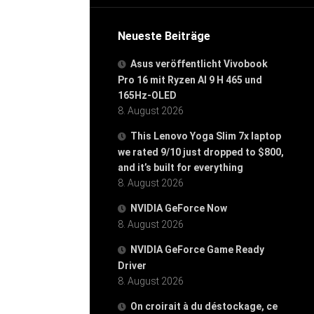
Neueste Beiträge
Asus veröffentlicht Vivobook
Pro 16 mit Ryzen AI 9 H 465 und
165Hz-OLED
8. August 2026
This Lenovo Yoga Slim 7x laptop
we rated 9/10 just dropped to $800,
and it’s built for everything
8. August 2026
NVIDIA GeForce Now
8. August 2026
NVIDIA GeForce Game Ready
Driver
8. August 2026
On croirait à du déstockage, ce