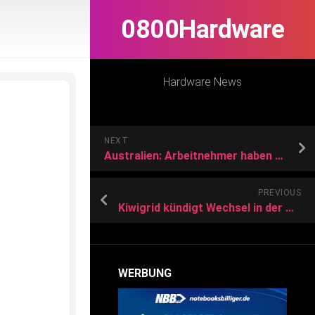
0800Hardware
Hardware News
NEXT
Australien: Arbeitnehmer haben künftig ein Recht auf Nichterreichbarkeit
PREVIOUS
Kiwigrid kündigt Wechsel in der Geschäftsführung zum Jahresende an
WERBUNG