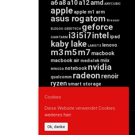
a6
a8
a10
a12
amd
ANYCUBIC
apple
apple m1
arm
asus rog
atom
Bresser
geforce
ELEGOO
GEEETECH
i3
i5
i7
intel
ipad
GIANTARM
kaby lake
lenovo
LABISTS
m3
m5
m7
macbook
macbook air
miix
mediatek
nvidia
notebook
MINGDA
radeon
renoir
qualcomm
ryzen
smart storage
tab
tablet
snapdragon
threadripper
zen
Cookies
yoga
Diese Website verwendet Cookies:
weiteres hier.
WERBUNG
Ok, danke