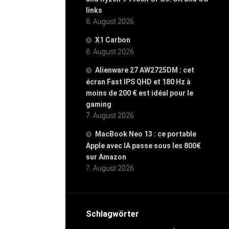
links
8. August 2026
X1 Carbon
8. August 2026
Alienware 27 AW2725DM : cet
écran Fast IPS QHD et 180 Hz à
moins de 200 € est idéal pour le
gaming
7. August 2026
MacBook Neo 13 : ce portable
Apple avec IA passe sous les 800€
sur Amazon
7. August 2026
Schlagwörter