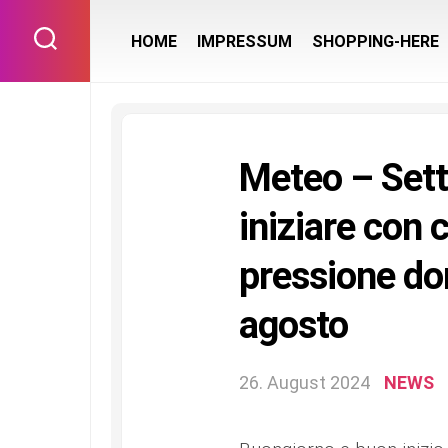
Skip
to
HOME
IMPRESSUM
SHOPPING-HERE
content
Meteo – Set
iniziare con 
pressione do
agosto
26. August 2024
NEWS