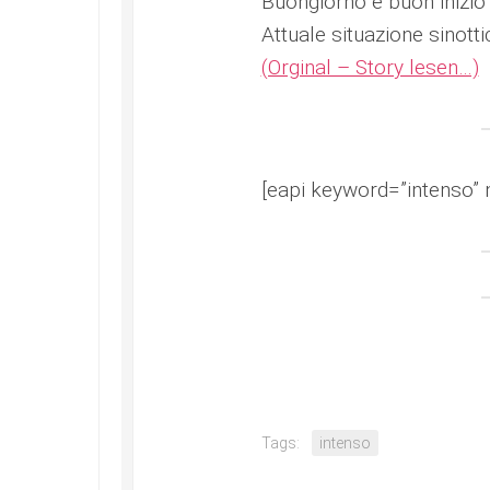
Buongiorno e buon inizio 
Attuale situazione sinotti
(Orginal – Story lesen…)
[eapi keyword=”intenso” 
Tags:
intenso