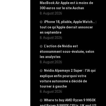
MacBook Air Apple est à moins de
300 euros sur le site Auchan
8. August 2026
iPhone 18, pliable, Apple Watch… :
tout ce qu’Apple devrait annoncer
en septembre
8. August 2026
L’action de Nvidia est
étonnamment sous-évaluée, selon
les analystes
8. August 2026
Nvidia Alpamayo 2 Super : l’IA qui
explique enfin pourquoi votre
voiture autonome a décidé de
tourner à gauche
8. August 2026
Where to buy AMD Ryzen 9 9950X
and Ryzen 9 9900X CPUs: UK and US