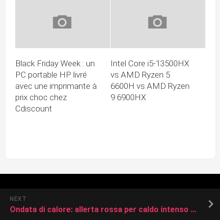
Black Friday Week : un
Intel Core i5-13500HX
PC portable HP livré
vs AMD Ryzen 5
avec une imprimante à
6600H vs AMD Ryzen
prix choc chez
9 6900HX
Cdiscount
NEXT
Ondata di calore: allerta rossa per caldo intenso a Bari fino a domenica 1 settembre,