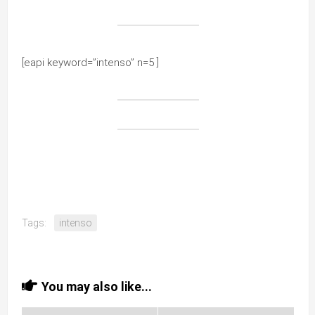
[eapi keyword=”intenso” n=5 ]
Tags:
intenso
You may also like...