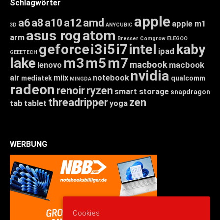
Schlagwörter
apple
a6
a8
a10
a12
amd
apple m1
3D
ANYCUBIC
asus rog
atom
arm
Bresser
Comgrow
ELEGOO
geforce
i3
i5
i7
intel
kaby
ipad
GEEETECH
lake
m3
m5
m7
macbook
macbook
lenovo
nvidia
air
miix
notebook
mediatek
qualcomm
MINGDA
radeon
renoir
ryzen
smart storage
snapdragon
threadripper
zen
tab
tablet
yoga
WERBUNG
Cookies