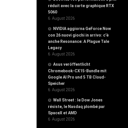
réduit avec la carte graphique RTX
5060
6. August 2026
NVIDIA aggiorna GeForce Now
con 26 nuovi giochi in arrivo: c’è
anche Resonance: A Plague Tale
Legacy
6. August 2026
Asus veröffentlicht
Chromebook-CX15-Bundle mit
Google AI Pro und 5 TB Cloud-
Speicher
6. August 2026
Wall Street : le Dow Jones
résiste, le Nasdaq plombé par
SpaceX et AMD
6. August 2026