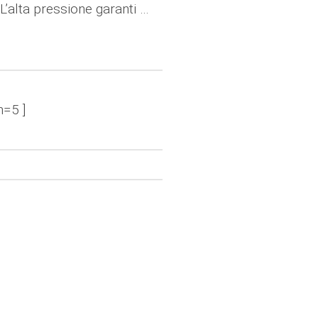
 L’alta pressione garanti …
n=5 ]