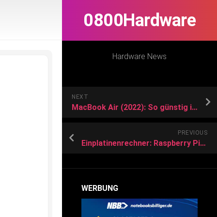
0800Hardware
Hardware News
NEXT
MacBook Air (2022): So günstig ist der Apple-Bestseller
PREVIOUS
Einplatinenrechner: Raspberry Pi mit Bewegungssensor als Alarmanlage nutzen
WERBUNG