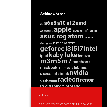
Schlagwörter
a6
a8
a10
a12
amd
3D
apple
apple m1
arm
ANYCUBIC
asus rog
atom
Bresser
Comgrow
ELEGOO
GEEETECH
geforce
i3
i5
i7
intel
kaby lake
ipad
lenovo
m3
m5
m7
macbook
macbook air
miix
mediatek
nvidia
notebook
MINGDA
radeon
renoir
qualcomm
ryzen
smart storage
tab
tablet
snapdragon
Cookies
threadripper
zen
yoga
Diese Website verwendet Cookies: