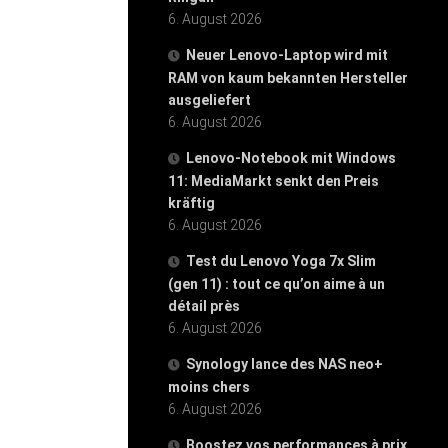
6. August 2026
Neuer Lenovo-Laptop wird mit
RAM von kaum bekannten Hersteller
ausgeliefert
6. August 2026
Lenovo-Notebook mit Windows
11: MediaMarkt senkt den Preis
kräftig
6. August 2026
Test du Lenovo Yoga 7x Slim
(gen 11) : tout ce qu’on aime à un
détail près
6. August 2026
Synology lance des NAS neo+
moins chers
6. August 2026
Boostez vos performances à prix