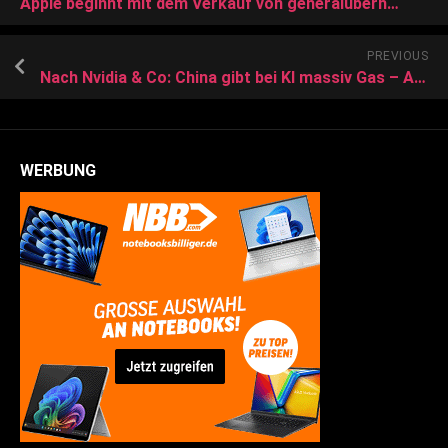
Apple beginnt mit dem Verkauf von generalüberholten 15 Zoll MacBook Air Modellen in Europa
PREVIOUS
Nach Nvidia & Co: China gibt bei KI massiv Gas – Analysten verraten die 3 Favoriten
WERBUNG