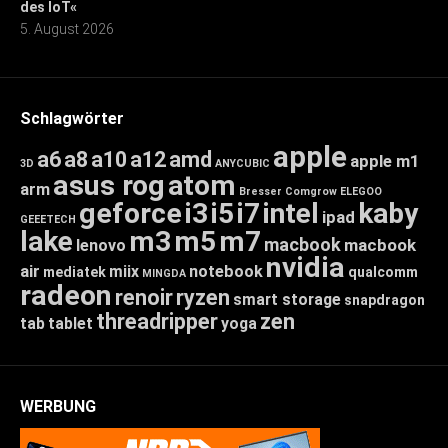
des IoT«
5. August 2026
Schlagwörter
apple
a6
a8
a10
a12
amd
apple m1
3D
ANYCUBIC
asus rog
atom
arm
Bresser
Comgrow
ELEGOO
geforce
i3
i5
i7
intel
kaby
ipad
GEEETECH
lake
m3
m5
m7
macbook
macbook
lenovo
nvidia
air
miix
notebook
mediatek
qualcomm
MINGDA
radeon
renoir
ryzen
smart storage
snapdragon
threadripper
zen
tab
tablet
yoga
WERBUNG