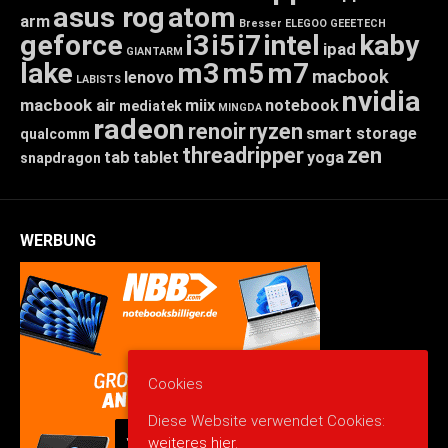
asus rog
atom
arm
Bresser
ELEGOO
GEEETECH
geforce
i3
i5
i7
intel
kaby
ipad
GIANTARM
lake
m3
m5
m7
macbook
lenovo
LABISTS
nvidia
macbook air
miix
notebook
mediatek
MINGDA
radeon
renoir
ryzen
smart storage
qualcomm
threadripper
zen
tab
tablet
yoga
snapdragon
WERBUNG
Cookies
Diese Website verwendet Cookies:
weiteres hier.