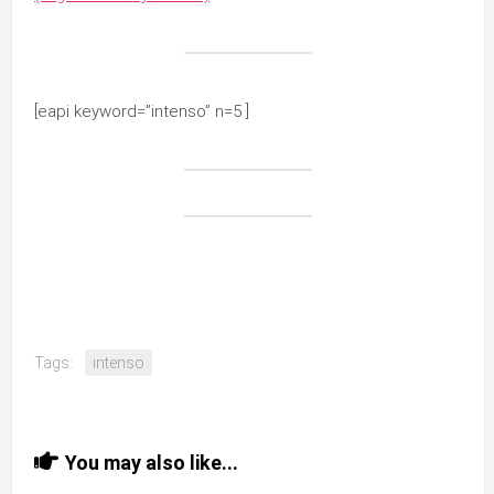
[eapi keyword=”intenso” n=5 ]
Tags:
intenso
You may also like...