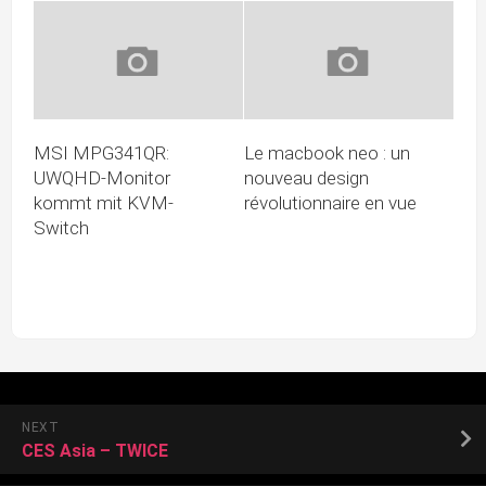
MSI MPG341QR:
Le macbook neo : un
UWQHD-Monitor
nouveau design
kommt mit KVM-
révolutionnaire en vue
Switch
NEXT
CES Asia – TWICE