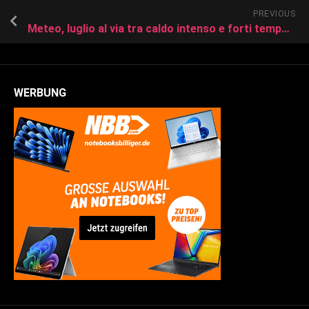
PREVIOUS
Meteo, luglio al via tra caldo intenso e forti temporali: le previsioni da martedì 1
WERBUNG