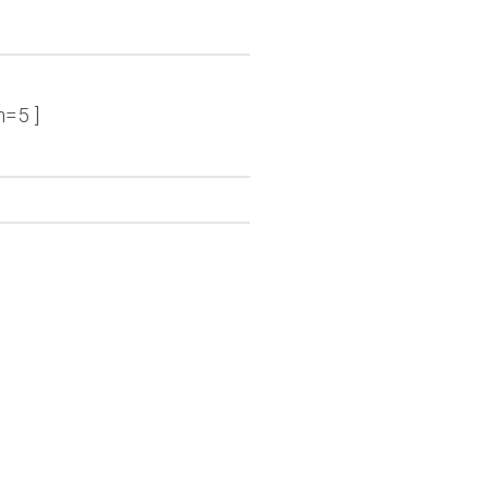
n=5 ]