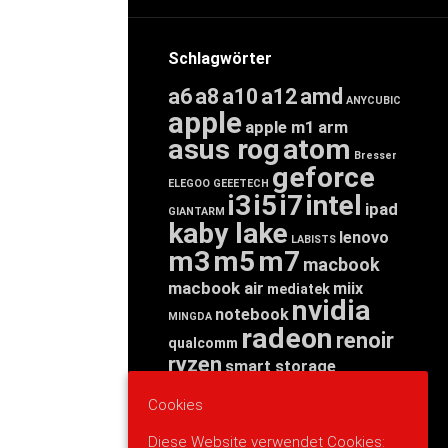
Schlagwörter
a6
a8
a10
a12
amd
ANYCUBIC
apple
apple m1
arm
asus rog
atom
Bresser
geforce
ELEGOO
GEEETECH
i3
i5
i7
intel
ipad
GIANTARM
kaby lake
lenovo
LABISTS
m3
m5
m7
macbook
macbook air
miix
mediatek
nvidia
notebook
MINGDA
radeon
renoir
qualcomm
ryzen
smart storage
tab
tablet
snapdragon
Cookies
threadripper
zen
yoga
Diese Website verwendet Cookies: