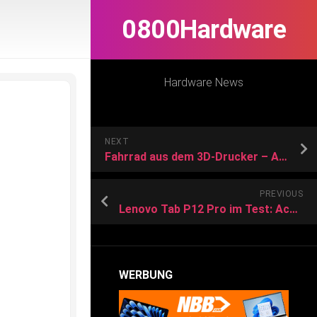
0800Hardware
Hardware News
NEXT
Fahrrad aus dem 3D-Drucker – Anycubic Kobra Max liefert Teile für Olympia 2024
PREVIOUS
Lenovo Tab P12 Pro im Test: Achtung, Samsung! So günstig kann ein gutes Tablet mit Stift sein
WERBUNG