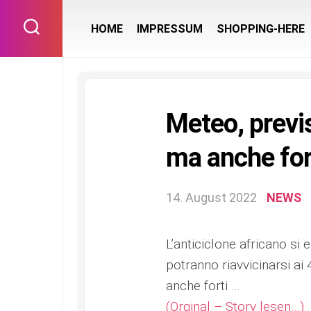
Skip
to
HOME
IMPRESSUM
SHOPPING-HERE
content
Meteo, previ
ma anche for
14. August 2022
NEWS
L’anticiclone africano si
potranno riavvicinarsi ai
anche forti …
(Orginal – Story lesen…)